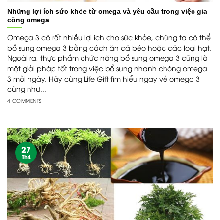
Những lợi ích sức khỏe từ omega và yêu cầu trong việc gia
công omega
Omega 3 có rất nhiều lợi ích cho sức khỏe, chúng ta có thể
bổ sung omega 3 bằng cách ăn cá béo hoặc các loại hạt.
Ngoài ra, thực phẩm chức năng bổ sung omega 3 cũng là
một giải pháp tốt trong việc bổ sung nhanh chóng omega
3 mỗi ngày. Hãy cùng Life Gift tìm hiểu ngay về omega 3
cũng như...
4 COMMENTS
27
Th4