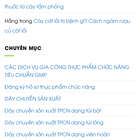
thuốc từ cây tầm phỏng
Hằng
trong
Cây cát lồi trị bệnh gì? Cách ngâm rượu
củ cát lồi
CHUYÊN MỤC
CÁC DỊCH VỤ GIA CÔNG THỰC PHẨM CHỨC NĂNG
TIÊU CHUẨN GMP
Đăng ký hồ sơ thực phẩm chức năng
DÂY CHUYỀN SẢN XUẤT
Dây chuyền sản xuất TPCN dạng túi bột
Dây chuyền sản xuất TPCN dạng túi lỏng
Dây chuyền sản xuất TPCN dạng viên hoàn