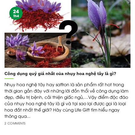
24
Th4
Công dụng quý giá nhất của nhụy hoa nghệ tây là gì?
Nhụy hoa nghệ tây hay saffron là sản phẩm rất hot trong
thời gian gần đây với những lời đồn thổi về công dụng làm
đẹp, điều trị bệnh, cải thiện giấc ngủ,…Vậy điểm độc đáo
của nhụy hoa nghệ tây là gì và tại sao lại được gọi là loại
hoa đắt nhất thế giới? Hãy cùng Life Gift tìm hiểu ngay
thông qua...
2 COMMENTS