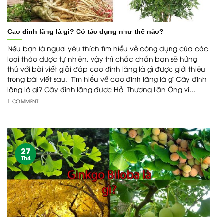
Cao đinh lăng là gì? Có tác dụng như thế nào?
Nếu bạn là người yêu thích tìm hiểu về công dụng của các
loại thảo dược tự nhiên, vậy thì chắc chắn bạn sẽ hứng
thú với bài viết giải đáp cao đinh lăng là gì được giới thiệu
trong bài viết sau. Tìm hiểu về cao đinh lăng là gì Cây đinh
lăng là gì? Cây đinh lăng được Hải Thượng Lãn Ông ví...
1 COMMENT
27
Th4