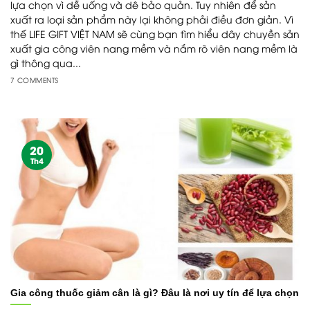
lựa chọn vì dễ uống và dê bảo quản. Tuy nhiên để sản
xuất ra loại sản phẩm này lại không phải điều đơn giản. Vì
thế LIFE GIFT VIỆT NAM sẽ cùng bạn tìm hiểu dây chuyền sản
xuất gia công viên nang mềm và nắm rõ viên nang mềm là
gì thông qua...
7 COMMENTS
20
Th4
Gia công thuốc giảm cân là gì? Đâu là nơi uy tín để lựa chọn