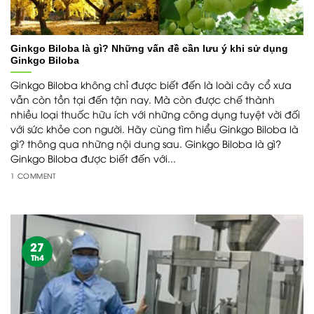
Ginkgo Biloba là gì? Những vấn đề cần lưu ý khi sử dụng
Ginkgo Biloba
Ginkgo Biloba không chỉ được biết đến là loài cây cổ xưa
vẫn còn tồn tại đến tận nay. Mà còn được chế thành
nhiều loại thuốc hữu ích với những công dụng tuyệt vời đối
với sức khỏe con người. Hãy cùng tìm hiểu Ginkgo Biloba là
gì? thông qua những nội dung sau. Ginkgo Biloba là gì?
Ginkgo Biloba được biết đến với...
1 COMMENT
27
Th4