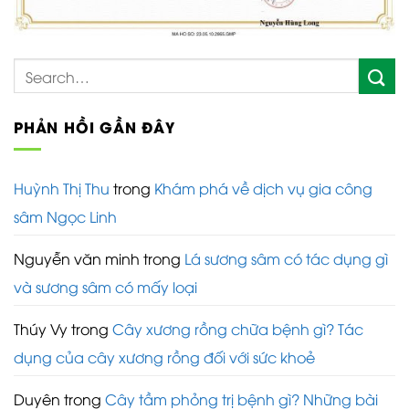
PHẢN HỒI GẦN ĐÂY
Huỳnh Thị Thu
trong
Khám phá về dịch vụ gia công
sâm Ngọc Linh
Nguyễn văn minh
trong
Lá sương sâm có tác dụng gì
và sương sâm có mấy loại
Thúy Vy
trong
Cây xương rồng chữa bệnh gì? Tác
dụng của cây xương rồng đối với sức khoẻ
Duyên
trong
Cây tầm phỏng trị bệnh gì? Những bài