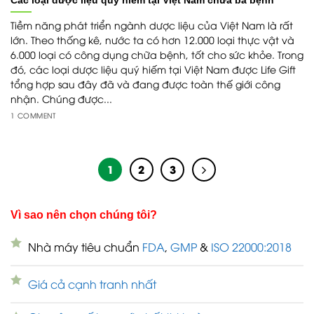
Các loại dược liệu quý hiếm tại Việt Nam chữa bá bệnh
Tiềm năng phát triển ngành dược liệu của Việt Nam là rất
lớn. Theo thống kê, nước ta có hơn 12.000 loại thực vật và
6.000 loại có công dụng chữa bệnh, tốt cho sức khỏe. Trong
đó, các loại dược liệu quý hiếm tại Việt Nam được Life Gift
tổng hợp sau đây đã và đang được toàn thế giới công
nhận. Chúng được...
1 COMMENT
1
2
3
Vì sao nên chọn chúng tôi?
Nhà máy tiêu chuẩn
FDA
,
GMP
&
ISO 22000:2018
Giá cả cạnh tranh nhất