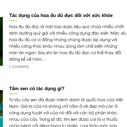
Tác dụng của hoa đu đủ đực đối với sức khỏe
Hoa đu đủ đực là một loại dược liệu quý chứa nhiều chất
dinh dưỡng quý giá với nhiều công dụng đặc biệt. Mặc dù
hoa đu đủ có vị đắng nhưng chúng được áp dụng với
nhiều công thức khác nhau dùng làm chế biến những
món ăn ngon. Sau khi ăn hoa đu đủ đực cơ thể thay đổi
đáng kể về hàm...
3 COMMENTS
Tâm sen có tác dụng gì?
Từ lâu cây sen đã được mệnh danh là quốc hoa của Việt
Nam. Giá trị của nó không chỉ nằm ở vẻ đẹp mà còn ở
công dụng tuyệt vời của nó đối với các bộ phận khác
nhau của cây. Trong số đó, tim sen được coi là vị thuốc
chữa bệnh nổi tiếng trong tự nhiên. Loại thảo mộc này