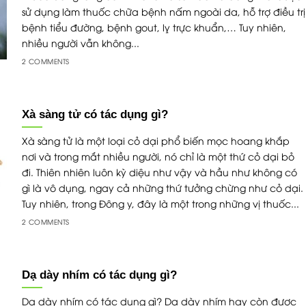
sử dụng làm thuốc chữa bệnh nấm ngoài da, hỗ trợ điều trị
bệnh tiểu đường, bệnh gout, lỵ trực khuẩn,… Tuy nhiên,
nhiều người vẫn không...
2 COMMENTS
Xà sàng tử có tác dụng gì?
Xà sàng tử là một loại cỏ dại phổ biến mọc hoang khắp
nơi và trong mắt nhiều người, nó chỉ là một thứ cỏ dại bỏ
đi. Thiên nhiên luôn kỳ diệu như vậy và hầu như không có
gì là vô dụng, ngay cả những thứ tưởng chừng như cỏ dại.
Tuy nhiên, trong Đông y, đây là một trong những vị thuốc...
2 COMMENTS
Dạ dày nhím có tác dụng gì?
Dạ dày nhím có tác dụng gì? Dạ dày nhím hay còn được