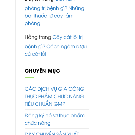
phỏng trị bệnh gì? Những
bài thuốc từ cây tầm
phỏng
Hằng
trong
Cây cát lồi trị
bệnh gì? Cách ngâm rượu
củ cát lồi
CHUYÊN MỤC
CÁC DỊCH VỤ GIA CÔNG
THỰC PHẨM CHỨC NĂNG
TIÊU CHUẨN GMP
Đăng ký hồ sơ thực phẩm
chức năng
DÂY CHUYỀN SẢN XUẤT