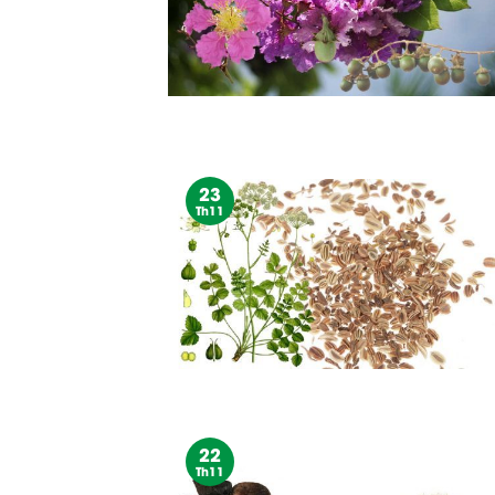
23
Th11
22
Th11