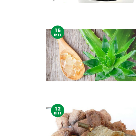
15
Th11
12
Th11