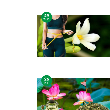
29
Th11
26
Th11