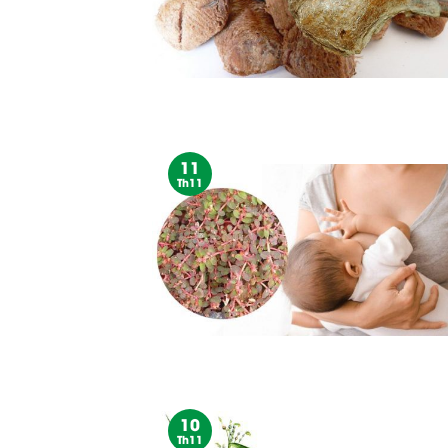
11
Th11
10
Th11