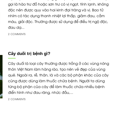
gọi là hào trư đỗ hoặc sơn trư có vị ngọt, tính lạnh, không
độc nên được quy vào hai kinh đại tràng và vị. Bao tử
nhím có tác dụng thanh nhiệt lợi thấp, giảm đau, cầm
Trần Thị Q
máu, giải độc. Thường được sử dụng để điều trị ngộ độc,
Sản phẩm rấ
đau dạ...
tuy nhiên qu
GMP nên đòi
2 COMMENTS
khá lâu từ 1
Cây duối trị bệnh gì?
Cây duối là loại cây thường được trồng ở các vùng nông
thôn Việt Nam làm hàng rào, tạo nên vẻ đẹp của vùng
quê. Ngoài ra, rễ, thân, lá và các bộ phận khác của cây
cũng được dùng làm thuốc chữa bệnh. Người ta dùng
từng bộ phận của cây để làm thuốc chữa nhiều bệnh
điển hình như đau răng, nhức đầu,...
2 COMMENTS