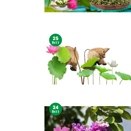
25
Th11
24
Th11