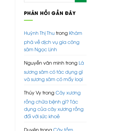
PHẢN HỒI GẦN ĐÂY
Huỳnh Thị Thu
trong
Khám
phá về dịch vụ gia công
sâm Ngọc Linh
Nguyễn văn minh
trong
Lá
sương sâm có tác dụng gì
và sương sâm có mấy loại
Thúy Vy
trong
Cây xương
rồng chữa bệnh gì? Tác
dụng của cây xương rồng
đối với sức khoẻ
Duyên
trong
Cây tầm