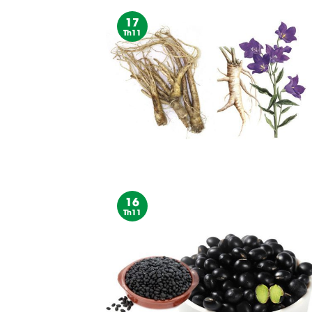
17
Th11
16
Th11