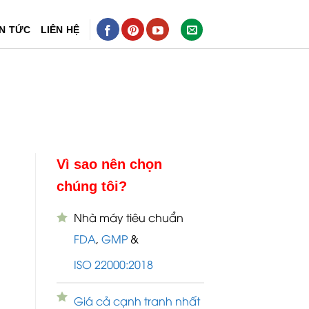
IN TỨC
LIÊN HỆ
Vì sao nên chọn
chúng tôi?
Nhà máy tiêu chuẩn
FDA
,
GMP
&
ISO 22000:2018
Giá cả cạnh tranh nhất