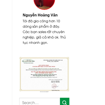
uỳnh
Nguyễn Hoàng Vân
t chất lượng,
Tôi đã gia công hơn 10
y trình chuẩn
dòng sản phẩm ở đây.
 hỏi gia công
Các bạn sales rất chuyên
-2 tháng.
nghiệp, giả cả khá ok. Thủ
tục nhanh gọn.