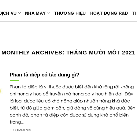
DỊCH VỤ
NHÀ MÁY
THƯƠNG HIỆU
HOẠT ĐỘNG R&D
T
MONTHLY ARCHIVES:
THÁNG MƯỜI MỘT 2021
Phan tả diệp có tác dụng gì?
Phan tả diệp là vị thuốc được biết đến khá rộng rãi không
chỉ trong y học cổ truyền mà trong cả y học hiện đại. Đây
là loại dược liệu có khả năng giúp nhuận tràng khá đặc
biệt, từ đó giúp giảm cân, giữ dáng vô cùng hiệu quả. Bên
cạnh đó, phan tả diệp còn được sử dụng khá phổ biến
trong...
3 COMMENTS