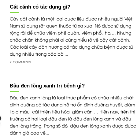
Cát cánh có tác dụng gì?
Cây cát cánh là một loại dược liệu được nhiều người Việt
Nam sử dụng rất quen thuộc từ xa xưa. Nó được sử dụng
rộng rãi để chữa viêm phế quản, viêm phổi, ho,… Nhưng
chắc chắn không phải ai cũng hiểu rõ về cây cát cánh.
Các loài cây đàn hương có tác dụng chữa bệnh được sử
dụng nhiều trong các bài...
2 COMMENTS
Đậu đen lòng xanh trị bệnh gì?
Đậu đen xanh lòng là loại thực phẩm có chứa nhiều chất
dinh dưỡng có tác dụng hỗ trợ ổn định đường huyết, giảm
lipid máu, cải thiện tiêu hóa, giảm cân,… Hiện nay, trên thị
trường có hai loại đậu đen là đậu đen lòng xanh và đậu
đen lòng trắng. Trong số đó, đậu đen lòng xanh được được
đánh giá cao về...