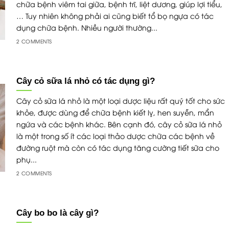
chữa bệnh viêm tai giữa, bệnh trĩ, liệt dương, giúp lợi tiểu,
… Tuy nhiên không phải ai cũng biết tổ bọ ngựa có tác
dụng chữa bệnh. Nhiều người thường...
2 COMMENTS
Cây cỏ sữa lá nhỏ có tác dụng gì?
Cây cỏ sữa lá nhỏ là một loại dược liệu rất quý tốt cho sức
khỏe, được dùng để chữa bệnh kiết lỵ, hen suyễn, mẩn
ngứa và các bệnh khác. Bên cạnh đó, cây cỏ sữa lá nhỏ
là một trong số ít các loại thảo dược chữa các bệnh về
đường ruột mà còn có tác dụng tăng cường tiết sữa cho
phụ...
2 COMMENTS
Cây bo bo là cây gì?