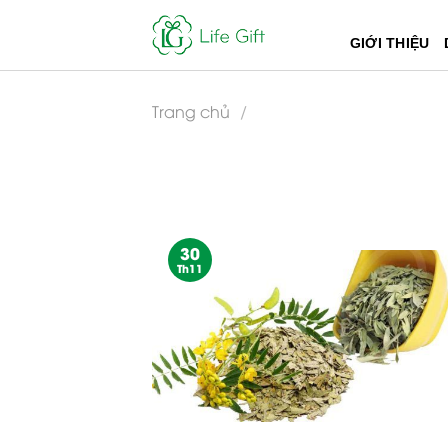
Skip
to
GIỚI THIỆU
content
Trang chủ
/
30
Th11