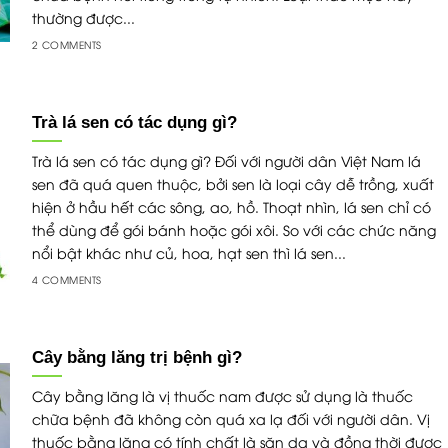
thường được...
2 COMMENTS
Trà lá sen có tác dụng gì?
Trà lá sen có tác dụng gì? Đối với người dân Việt Nam lá
sen đã quá quen thuộc, bởi sen là loại cây dễ trồng, xuất
hiện ở hầu hết các sông, ao, hồ. Thoạt nhìn, lá sen chỉ có
thể dùng để gói bánh hoặc gói xôi. So với các chức năng
nổi bật khác như củ, hoa, hạt sen thì lá sen...
4 COMMENTS
Cây bằng lăng trị bệnh gì?
Cây bằng lăng là vị thuốc nam được sử dụng là thuốc
chữa bệnh đã không còn quá xa lạ đối với người dân. Vị
thuốc bằng lăng có tính chất là săn da và đồng thời được