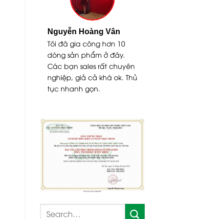
uỳnh
Nguyễn Hoàng Vân
t chất lượng,
Tôi đã gia công hơn 10
y trình chuẩn
dòng sản phẩm ở đây.
 hỏi gia công
Các bạn sales rất chuyên
-2 tháng.
nghiệp, giả cả khá ok. Thủ
tục nhanh gọn.