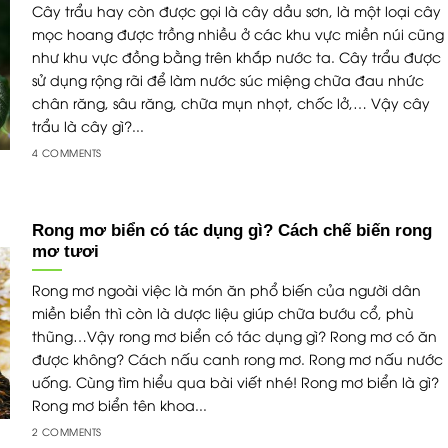
Cây trẩu hay còn được gọi là cây dầu sơn, là một loại cây
mọc hoang được trồng nhiều ở các khu vực miền núi cũng
như khu vực đồng bằng trên khắp nước ta. Cây trẩu được
sử dụng rộng rãi để làm nước súc miệng chữa đau nhức
chân răng, sâu răng, chữa mụn nhọt, chốc lở,… Vậy cây
trẩu là cây gì?...
4 COMMENTS
Rong mơ biển có tác dụng gì? Cách chế biến rong
mơ tươi
Rong mơ ngoài việc là món ăn phổ biến của người dân
miền biển thì còn là dược liệu giúp chữa bướu cổ, phù
thũng…Vậy rong mơ biển có tác dụng gì? Rong mơ có ăn
được không? Cách nấu canh rong mơ. Rong mơ nấu nước
uống. Cùng tìm hiểu qua bài viết nhé! Rong mơ biển là gì?
Rong mơ biển tên khoa...
2 COMMENTS