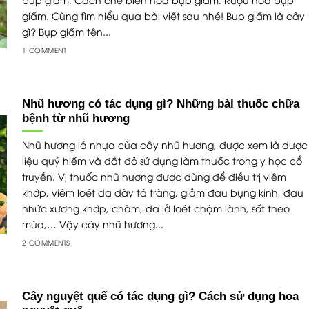
giấm. Cùng tìm hiểu qua bài viết sau nhé! Bụp giấm là cây
gì? Bụp giấm tên...
1 COMMENT
Nhũ hương có tác dụng gì? Những bài thuốc chữa
bệnh từ nhũ hương
Nhũ hương lá nhựa của cây nhũ hương, được xem là dược
liệu quý hiếm và đắt đỏ sử dụng làm thuốc trong y học cổ
truyền. Vị thuốc nhũ hương được dùng để điều trị viêm
khớp, viêm loét dạ dày tá tràng, giảm đau bụng kinh, đau
nhức xương khớp, chàm, da lở loét chậm lành, sốt theo
mùa,… Vậy cây nhũ hương...
2 COMMENTS
Cây nguyệt quế có tác dụng gì? Cách sử dụng hoa