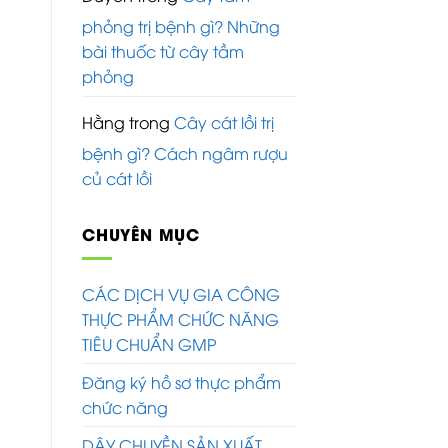
phỏng trị bệnh gì? Những
bài thuốc từ cây tầm
phỏng
Hằng
trong
Cây cát lồi trị
bệnh gì? Cách ngâm rượu
củ cát lồi
CHUYÊN MỤC
CÁC DỊCH VỤ GIA CÔNG
THỰC PHẨM CHỨC NĂNG
TIÊU CHUẨN GMP
Đăng ký hồ sơ thực phẩm
chức năng
DÂY CHUYỀN SẢN XUẤT