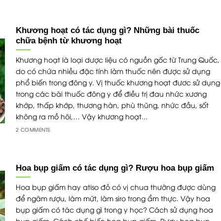
Khương hoạt có tác dụng gì? Những bài thuốc
Trần Thị Q
chữa bệnh từ khương hoạt
Sản phẩm rấ
tuy nhiên qu
Khương hoạt là loại dược liệu có nguồn gốc từ Trung Quốc,
GMP nên đòi
do có chứa nhiều đặc tính làm thuốc nên được sử dụng
khá lâu từ 1
phổ biến trong đông y. Vị thuốc khương hoạt đươc sử dụng
trong các bài thuốc đông y để điều trị đau nhức xương
khớp, thấp khớp, thương hàn, phù thũng, nhức đầu, sốt
không ra mồ hôi,… Vậy khương hoạt...
2 COMMENTS
Hoa bụp giấm có tác dụng gì? Rượu hoa bụp giấm
Hoa bụp giấm hay atiso đỏ có vị chua thường được dùng
để ngâm rượu, làm mứt, làm siro trong ẩm thực. Vậy hoa
bụp giấm có tác dụng gì trong y học? Cách sử dụng hoa
bụp giấm. Cách chế biến hoa bụp giấm. Rượu hoa bụp