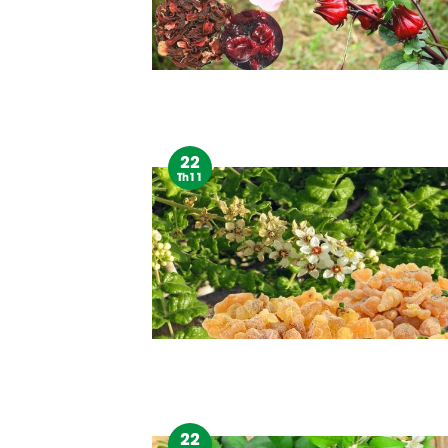
22
Th11
22