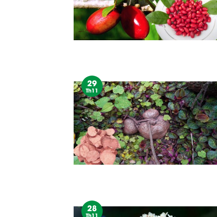
29
Th11
28
Th11