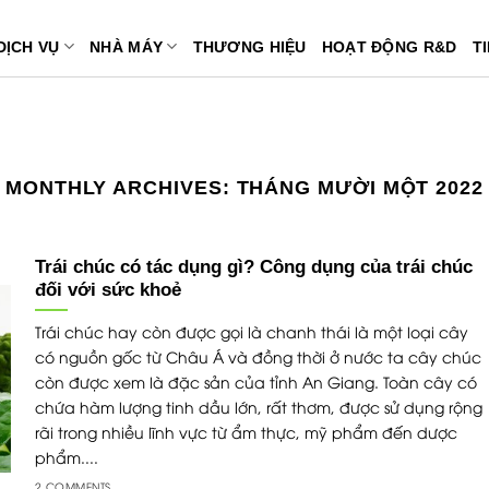
DỊCH VỤ
NHÀ MÁY
THƯƠNG HIỆU
HOẠT ĐỘNG R&D
T
MONTHLY ARCHIVES:
THÁNG MƯỜI MỘT 2022
Trái chúc có tác dụng gì? Công dụng của trái chúc
đối với sức khoẻ
Trái chúc hay còn được gọi là chanh thái là một loại cây
có nguồn gốc từ Châu Á và đồng thời ở nước ta cây chúc
còn được xem là đặc sản của tỉnh An Giang. Toàn cây có
chứa hàm lượng tinh dầu lớn, rất thơm, được sử dụng rộng
rãi trong nhiều lĩnh vực từ ẩm thực, mỹ phẩm đến dược
phẩm....
2 COMMENTS