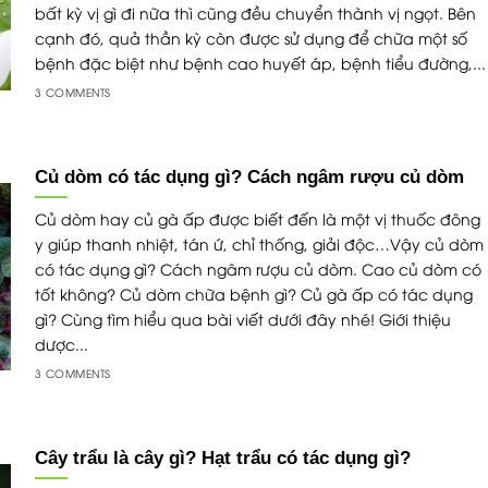
bất kỳ vị gì đi nữa thì cũng đều chuyển thành vị ngọt. Bên
cạnh đó, quả thần kỳ còn được sử dụng để chữa một số
bệnh đặc biệt như bệnh cao huyết áp, bệnh tiểu đường,...
3 COMMENTS
Củ dòm có tác dụng gì? Cách ngâm rượu củ dòm
Củ dòm hay củ gà ấp được biết đến là một vị thuốc đông
y giúp thanh nhiệt, tán ứ, chỉ thống, giải độc…Vậy củ dòm
có tác dụng gì? Cách ngâm rượu củ dòm. Cao củ dòm có
tốt không? Củ dòm chữa bệnh gì? Củ gà ấp có tác dụng
gì? Cùng tìm hiểu qua bài viết dưới đây nhé! Giới thiệu
dược...
3 COMMENTS
Cây trẩu là cây gì? Hạt trẩu có tác dụng gì?