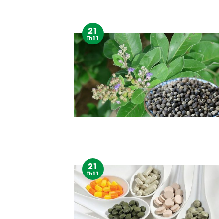
21
Th11
21
Th11