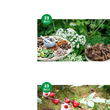
23
Th11
23
Th11