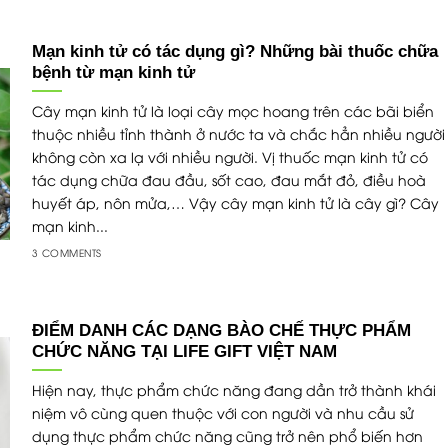
Mạn kinh tử có tác dụng gì? Những bài thuốc chữa
bệnh từ mạn kinh tử
Cây mạn kinh tử là loại cây mọc hoang trên các bãi biển
thuộc nhiều tỉnh thành ở nước ta và chắc hẳn nhiều người
không còn xa lạ với nhiều người. Vị thuốc mạn kinh tử có
tác dụng chữa đau đầu, sốt cao, đau mắt đỏ, điều hoà
huyết áp, nôn mửa,… Vậy cây mạn kinh tử là cây gì? Cây
mạn kinh...
3 COMMENTS
ĐIỂM DANH CÁC DẠNG BÀO CHẾ THỰC PHẨM
CHỨC NĂNG TẠI LIFE GIFT VIỆT NAM
Hiện nay, thực phẩm chức năng đang dần trở thành khái
niệm vô cùng quen thuộc với con người và nhu cầu sử
dụng thực phẩm chức năng cũng trở nên phổ biến hơn