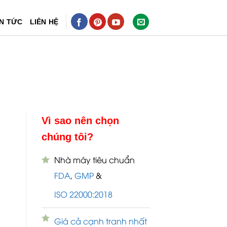
IN TỨC
LIÊN HỆ
Vì sao nên chọn
chúng tôi?
Nhà máy tiêu chuẩn
FDA
,
GMP
&
ISO 22000:2018
Giá cả cạnh tranh nhất