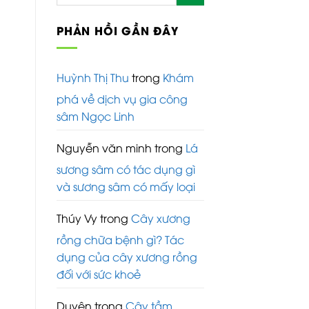
PHẢN HỒI GẦN ĐÂY
Huỳnh Thị Thu
trong
Khám
phá về dịch vụ gia công
sâm Ngọc Linh
Nguyễn văn minh
trong
Lá
sương sâm có tác dụng gì
và sương sâm có mấy loại
Thúy Vy
trong
Cây xương
rồng chữa bệnh gì? Tác
dụng của cây xương rồng
đối với sức khoẻ
Duyên
trong
Cây tầm