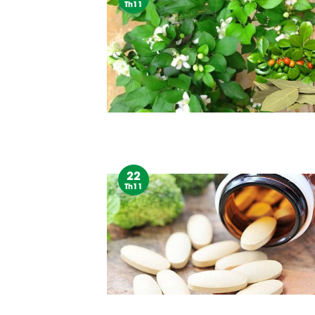
Th11
22
Th11