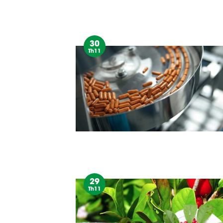
30
Th11
29
Th11