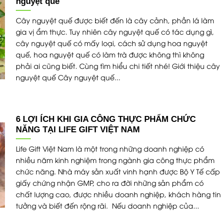
nguyệt quế
Cây nguyệt quế được biết đến là cây cảnh, phần lá làm
gia vị ẩm thực. Tuy nhiên cây nguyệt quế có tác dụng gì,
cây nguyệt quế có mấy loại, cách sử dụng hoa nguyệt
quế, hoa nguyệt quế có làm trà được không thì không
phải ai cũng biết. Cùng tìm hiểu chi tiết nhé! Giới thiệu cây
nguyệt quế Cây nguyệt quế...
6 LỢI ÍCH KHI GIA CÔNG THỰC PHẨM CHỨC
NĂNG TẠI LIFE GIFT VIỆT NAM
Life Gift Việt Nam là một trong những doanh nghiệp có
nhiều năm kinh nghiệm trong ngành gia công thực phẩm
chức năng. Nhà máy sản xuất vinh hạnh được Bộ Y Tế cấp
giấy chứng nhận GMP, cho ra đời những sản phẩm có
chất lượng cao, được nhiều doanh nghiệp, khách hàng tin
tưởng và biết đến rộng rãi. Nếu doanh nghiệp của...