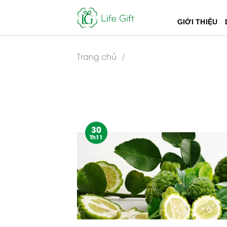
Skip
to
GIỚI THIỆU
content
Trang chủ
/
30
Th11