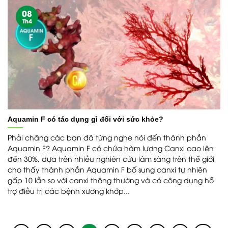
08
Th4
Aquamin F có tác dụng gì đối với sức khỏe?
Phải chăng các bạn đã từng nghe nói đến thành phần
Aquamin F? Aquamin F có chứa hàm lượng Canxi cao lên
đến 30%, dựa trên nhiều nghiên cứu lâm sàng trên thế giới
cho thấy thành phần Aquamin F bố sung canxi tự nhiên
gấp 10 lần so với canxi thông thường và có công dụng hỗ
trợ điều trị các bệnh xương khớp...