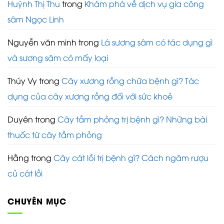
Huỳnh Thị Thu
trong
Khám phá về dịch vụ gia công
sâm Ngọc Linh
Nguyễn văn minh
trong
Lá sương sâm có tác dụng gì
và sương sâm có mấy loại
Thúy Vy
trong
Cây xương rồng chữa bệnh gì? Tác
dụng của cây xương rồng đối với sức khoẻ
Duyên
trong
Cây tầm phỏng trị bệnh gì? Những bài
thuốc từ cây tầm phỏng
Hằng
trong
Cây cát lồi trị bệnh gì? Cách ngâm rượu
củ cát lồi
CHUYÊN MỤC