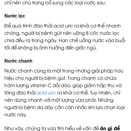
chỉ nên chú trọng bổ sung các loại nước sau:
Nước lọc
Để quá trình đào thải acid uric ra khỏi cơ thể nhanh
chóng, người bị bệnh gút nên uống 8 cốc nước lọc
chia đều ra trong ngày. Hạn chế uống nước vào buổi
tối để không bị ảnh hưởng đến giấc ngủ.
Nước chanh
Nước chanh cũng là một trong những giải pháp hữu
hiệu cho người bị bệnh gút. Trong chanh có chứa
hàm lượng vitamin C dồi dào, giúp giảm hấp thu và
tăng đào thải
acid uric
ra khỏi cơ thể. Tuy nhiên, chỉ
nên dùng chanh với một lượng vừa phải. Những
người bị bệnh dạ dày cần cân nhắc khi lựa chọn loại
nước này.
ăn gì để
Như vậy, chúng ta vừa tìm hiểu về vấn đề