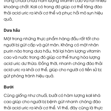
Trong chuối chứa hàm lượng vitamin cao và rất nhiều
khoáng chất. Kali có trong đó giúp cơ thể tăng đào
thải acid uric ra khỏi cơ thể và phục hồi mô sụn hiệu
quả.
Dưa hấu
Một trong những thực phẩm hàng đầu rất tốt cho
người bị gút cấp và gút mãn. Không có một nhân
purin nào trong dưa hấu, trái lại hàm lượng vitamin
cao và nước trong đó giúp cơ thể trung hòa lượng
acid uric dư thừa. Đồng thời, nhanh chóng đào thải
acid uric ra khỏi cơ thể, giúp cho người có tiền sử bị
gút phòng tránh hiệu quả.
Bưởi
Cũng giống như chuối, bưởi có hàm lượng kali khá
cao giúp cho người bị bệnh gút nhanh chóng đào
thải acid uric ra khỏi cơ thể. Vì thế, đây cũng là thực