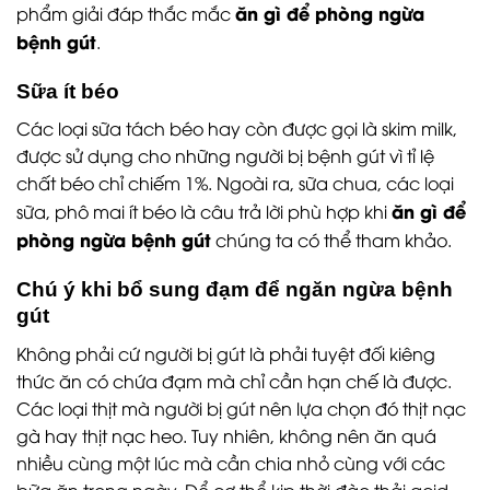
ăn gì để phòng ngừa
phẩm giải đáp thắc mắc
bệnh gút
.
Sữa ít béo
Các loại sữa tách béo hay còn được gọi là skim milk,
được sử dụng cho những người bị bệnh gút vì tỉ lệ
chất béo chỉ chiếm 1%. Ngoài ra, sữa chua, các loại
ăn gì để
sữa, phô mai ít béo là câu trả lời phù hợp khi
phòng ngừa bệnh gút
chúng ta có thể tham khảo.
Chú ý khi bổ sung đạm để ngăn ngừa bệnh
gút
Không phải cứ người bị gút là phải tuyệt đối kiêng
thức ăn có chứa đạm mà chỉ cần hạn chế là được.
Các loại thịt mà người bị gút nên lựa chọn đó thịt nạc
gà hay thịt nạc heo. Tuy nhiên, không nên ăn quá
nhiều cùng một lúc mà cần chia nhỏ cùng với các
bữa ăn trong ngày. Để cơ thể kịp thời đào thải acid