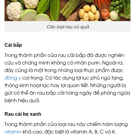
Các loại rau củ quả
Cải bắp
Trong thành phần của rau cải bắp đã được nghiên
cứu và chứng minh không có nhân purin. Ngoài ra,
đây cũng là một trong những loại thực phẩm được
đông y
coi trọng. Có tác dụng lợi lục phủ ngũ tạng,
thông kinh hoạt lạc hay lợi quan tiết. Những người bị
gút có thể ăn rau bắp cải hàng ngày để phòng ngừa
bệnh hiệu quả.
Rau cải bẹ xanh
Trong thành phần của loại rau này chiếm hàm lượng
vitamin
khá cao, đặc biệt là vitamin A, B, C và K.