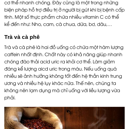
cơ thể nhanh chóng. Đây cũng là một trong những
biện pháp hỗ trợ điều trị ở người bị gút khi bị bệnh cấp
tính. Một số thực phẩm chứa nhiều vitamin C có thể
kể đến như: Nho, cam, cà chua, dứa, bơ, dâu,…
Trà và cà phê
Trà và cà phê là hai đồ uống có chứa một hàm lượng
caffein nhất định. Chất này có khả năng giúp nhanh
chóng đào thải acid uric ra khỏi cơ thể. Làm giảm
đáng kể lượng aicd uric trong máu. Nếu uống quá
nhiều sẽ ảnh hưởng không tốt đến hệ thần kinh trung
ương và nhiều hệ lụy khác nữa. Thế nên, chúng ta
không nên lạm dụng mà chỉ uống với liều lượng vừa
phải.