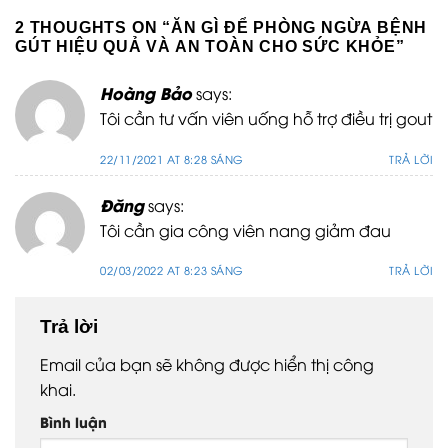
2 THOUGHTS ON “
ĂN GÌ ĐỂ PHÒNG NGỪA BỆNH
GÚT HIỆU QUẢ VÀ AN TOÀN CHO SỨC KHỎE
”
Hoàng Bảo
says:
Tôi cần tư vấn viên uống hỗ trợ điều trị gout
22/11/2021 AT 8:28 SÁNG
TRẢ LỜI
Đăng
says:
Tôi cần gia công viên nang giảm đau
02/03/2022 AT 8:23 SÁNG
TRẢ LỜI
Trả lời
Email của bạn sẽ không được hiển thị công
khai.
Bình luận