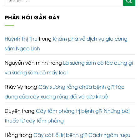
PHẢN HỒI GẦN ĐÂY
Huỳnh Thị Thu
trong
Khám phá về dịch vụ gia công
sâm Ngọc Linh
Nguyễn văn minh
trong
Lá sương sâm có tác dụng gì
và sương sâm có mấy loại
Thúy Vy
trong
Cây xương rồng chữa bệnh gì? Tác
dụng của cây xương rồng đối với sức khoẻ
Duyên
trong
Cây tầm phỏng trị bệnh gì? Những bài
thuốc từ cây tầm phỏng
Hằng
trong
Cây cát lồi trị bệnh gì? Cách ngâm rượu