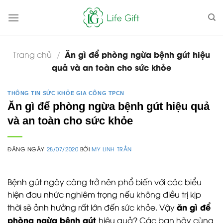
Skip
to
content
Ăn gì để phòng ngừa bệnh gút hiệu
Trang chủ
/
quả và an toàn cho sức khỏe
THÔNG TIN SỨC KHỎE GIA CÔNG TPCN
Ăn gì để phòng ngừa bệnh gút hiệu quả
và an toàn cho sức khỏe
ĐĂNG NGÀY
28/07/2020
BỞI
MY LINH TRẦN
Bệnh gút ngày càng trở nên phổ biến với các biểu
hiện đau nhức nghiêm trọng nếu không điều trị kịp
ăn gì để
thời sẽ ảnh hưởng rất lớn đến sức khỏe. Vậy
phòng ngừa bệnh gút
hiệu quả? Các bạn hãy cùng