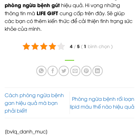
phòng ngừa bệnh gút
hiệu quả. Hi vọng những
LIFE GIFT
thông tin mà
cung cấp trên đây. Sẽ giúp
các bạn có thêm kiến thức để cải thiện tình trạng sức
khỏe của mình.
4
5
1
/
(
bình chọn
)
Cách phòng ngừa bệnh
Phòng ngừa bệnh rối loạn
gan hiệu quả mà bạn
lipid máu thế nào hiệu quả
phải biết!
[bvlq_danh_muc]