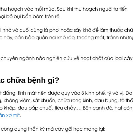
Trần Thị Q
Sản phẩm rấ
thu hoạch vào mỗi mùa. Sau khi thu hoạch người ta tiến
tuy nhiên qu
oại bỏ bụi bẩn bám trên rễ.
GMP nên đòi
khá lâu từ 1
ái nhỏ và cuối cùng là phơi hoặc sấy khô để làm thuốc ch
c này, cần bảo quản nơi khô ráo, thoáng mát, tránh nhữn
và chuyên ngành nào nghiên cứu về hoạt chất của loại cây
ạc chữa bệnh gì?
ọt đắng, tính mát nên được quy vào 3 kinh phế, tỳ và vị. Do
g, kháng viêm, sát khuẩn, chữa rong kinh, đau bụng, tê th
p khớp, đau bắp chuối, tiêu chảy,… Bên cạnh đó, hạt còn
án xơ mít
.
c công dụng thần kỳ mà cây gối hạc mang lại: