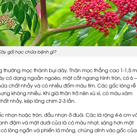
ây gối hạc chữa bệnh gì?
ng thường mọc thành bụi dày. Thân mọc thẳng cao 1-1,5 m
ây có dạng ngoằn ngoèo, mặt cắt ngang hình tròn, có 6 –
hứa chất nhầy và có nhiều đốm màu tím. Các gốc lóng rễ
hưng không nhiều. Khi già thân trở nên xù xì, có màu xám
ất nhầy, kép lông chim 2-3 lần.
ốc nhọn hoặc tròn, đầu nhọn ở đuôi. Các lá rộng 4-6 cm v
 xanh đậm và mặt dưới của lá có màu nhạt, sáng hơn mặt
á có lông ngắn và phiến lá mỏng, chúng dính vào gốc của 