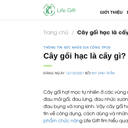
Skip
to
GIỚI THIỆU
content
Cây gối hạc là cấy
Trang chủ
/
THÔNG TIN SỨC KHỎE GIA CÔNG TPCN
Cây gối hạc là cấy gì
ĐĂNG NGÀY
13/10/2021
BỞI
MY LINH TRẦN
Cây gối hạt mọc tự nhiên ở các vùng
đau mỏi gối, đau lưng, đau nhức xươ
đau bụng và rong kinh. Vậy cây gối h
tin về công dụng, cách dùng và những
phẩm chức năn
g Life Gift tìm hiểu qua