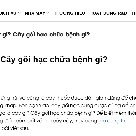
DỊCH VỤ
NHÀ MÁY
THƯƠNG HIỆU
HOẠT ĐỘNG R&D
T
 gì? Cây gối hạc chữa bệnh gì?
? Cây gối hạc chữa bệnh gì?
 rừng núi và cũng là cây thuốc được dân gian dùng để c
ng khớp. Bên cạnh đó, cây gối hạc cũng được dùng để c
ạc là cây gì? Cây gối hạc chữa bệnh gì? Để biết thêm th
 điều cần biết về loại cây này, hãy cùng
gia công thực
 bài viết sau.