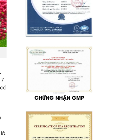
,
 7
 có
CHỨNG NHẬN GMP
à
lá.