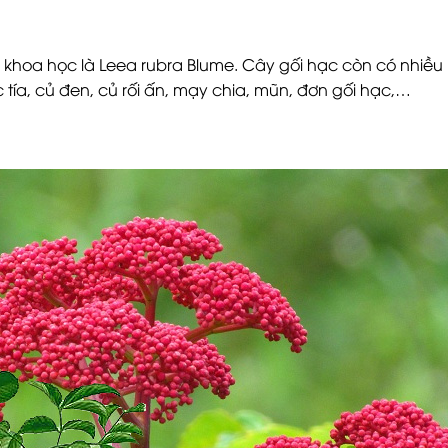
 khoa học là Leea rubra Blume. Cây gối hạc còn có nhiều
ạc tía, củ đen, củ rối ấn, mạy chia, mũn, đơn gối hạc,…