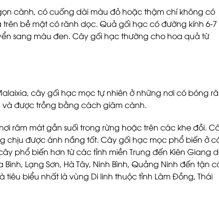
ngọn cành, có cuống dài màu đỏ hoặc thậm chí không có
 trên bề mặt có rãnh dọc. Quả gối hạc có đường kính 6-7
uyển sang màu đen. Cây gối hạc thường cho hoa quả từ
alaixia, cây gối hạc mọc tự nhiên ở những nơi có bóng r
ng và được trồng bằng cách giâm cành.
nơi râm mát gần suối trong rừng hoặc trên các khe đồi. C
ăng chịu được ánh nắng tốt. Cây gối hạc mọc phổ biến ở c
cây phổ biến hơn từ các tỉnh miền Trung đến Kiên Giang 
 Bình, Lạng Sơn, Hà Tây, Ninh Bình, Quảng Ninh đến tận c
 tiêu biểu nhất là vùng Di linh thuộc tỉnh Lâm Đồng, Thái