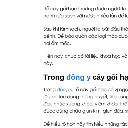
Rễ cây gối hạc thường được người ta 
hành rửa sạch với nước nhiều lần để l
Sau khi làm sạch, người ta bắt đầu th
bệnh. Để bảo quản các loại thảo dượ
nơi ẩm mốc.
Hiện nay, chưa có tài liệu khoa học 
này.
Trong
đông y
cây gối h
Trong
đông y
, rễ cây gối hạc có vị ng
đó, có tác dụng thông huyết, tiêu sưn
đau nhức xương khớp, viêm khớp, thấ
được dùng chữa giun kim, giun đũa,
s
Để hiểu rõ hơn hãy tìm hiểu những tá