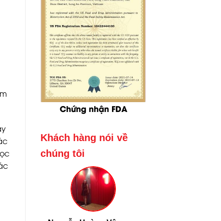
âm
Chứng nhận FDA
ây
Khách hàng nói về
ác
dọc
chúng tôi
ác