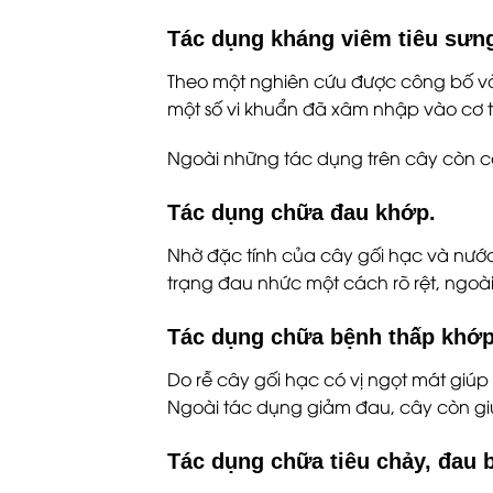
Tác dụng kháng viêm tiêu sưn
Theo một nghiên cứu được công bố vào n
một số vi khuẩn đã xâm nhập vào cơ 
Ngoài những tác dụng trên cây còn c
Tác dụng chữa đau khớp.
Nhờ đặc tính của cây gối hạc và nước
trạng đau nhức một cách rõ rệt, ngo
Tác dụng chữa bệnh thấp khớ
Do rễ cây gối hạc có vị ngọt mát giú
Ngoài tác dụng giảm đau, cây còn giú
Tác dụng chữa tiêu chảy, đau 