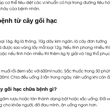
p cơ thể tiêu diệt các vi khuẩn có hại trong đường tiêu h
u chảy của bệnh nhân.
ệnh từ cây gối hạc
oại 16g, 8g lá thông, 10g dây kim ngân, lá cây đơn tướng
 được sao vàng lấy mỗi loại 12g. Nếu tính phong nhiều thì
 Hoặc nếu tình hàn nhiều thì thêm 6g tỳ giải và 16g thổ phục
c muối rồi đem sắc với 600ml nước. Sắc thuốc trong 30 phút
 200ml. Chia đều uống 3 lần trong ngày, nên uống khi còn 
y gối hạc chữa bệnh gì?
ngâm rượu hoặc tán thành dạng bột hoặc sắc uống. Đối v
ng cho khỏe người, đỡ đau mình, ăn uống ngon hơn.