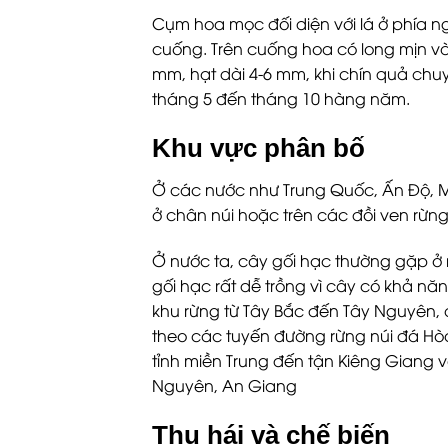
Cụm hoa mọc đối diện với lá ở phía 
cuống. Trên cuống hoa có long mịn và
mm, hạt dài 4-6 mm, khi chín quả ch
tháng 5 đến tháng 10 hàng năm.
Khu vực phân bố
Ở các nước như Trung Quốc, Ấn Độ, M
ở chân núi hoặc trên các đồi ven rừ
Ở nước ta, cây gối hạc thường gặp ở 
gối hạc rất dễ trồng vì cây có khả n
khu rừng từ Tây Bắc đến Tây Nguyên, 
theo các tuyến đường rừng núi đá Hòa
tỉnh miền Trung đến tận Kiêng Giang và
Nguyên, An Giang
Thu hái và chế biến