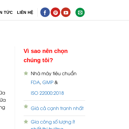
IN TỨC
LIÊN HỆ
Vì sao nên chọn
chúng tôi?
Nhà máy tiêu chuẩn
FDA
,
GMP
&
hữa
ISO 22000:2018
hữa
ông
Giá cả cạnh tranh nhất
Gia công số lượng ít
nhất thị trường