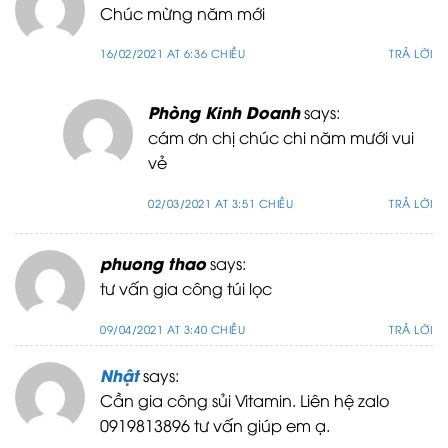
Chúc mừng năm mới
16/02/2021 AT 6:36 CHIỀU
TRẢ LỜI
Phòng Kinh Doanh
says:
cám ơn chị chúc chi năm mưới vui
vẻ
02/03/2021 AT 3:51 CHIỀU
TRẢ LỜI
phuong thao
says:
tư vấn gia công túi lọc
09/04/2021 AT 3:40 CHIỀU
TRẢ LỜI
Nhật
says:
Cần gia công sủi Vitamin. Liên hệ zalo
0919813896 tư vấn giúp em ạ.