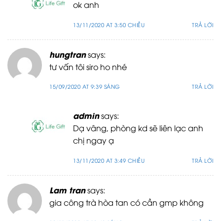
ok anh
13/11/2020 AT 3:50 CHIỀU
TRẢ LỜI
hungtran
says:
tư vấn tôi siro ho nhé
15/09/2020 AT 9:39 SÁNG
TRẢ LỜI
admin
says:
Dạ vâng, phòng kd sẽ liên lạc anh
chị ngay ạ
13/11/2020 AT 3:49 CHIỀU
TRẢ LỜI
Lam tran
says:
gia công trà hòa tan có cần gmp không