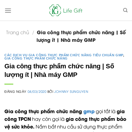
Skip
to
content
Gia công thực phẩm chức năng | Số
Trang chủ
/
lượng ít | Nhà máy GMP
CÁC DỊCH VỤ GIA CÔNG THỰC PHẨM CHỨC NĂNG TIÊU CHUẨN GMP
,
GIA CÔNG THỰC PHẨM CHỨC NĂNG
Gia công thực phẩm chức năng | Số
lượng ít | Nhà máy GMP
ĐĂNG NGÀY
04/03/2020
BỞI
JOHNNY SUNGUYEN
Gia công thực phẩm chức năng
gmp
gia
gọi tắt là
công TPCN
gia công thực phẩm bảo
hay còn gọi là
vệ sức khỏe.
Nắm bắt nhu cầu sử dụng thực phẩm