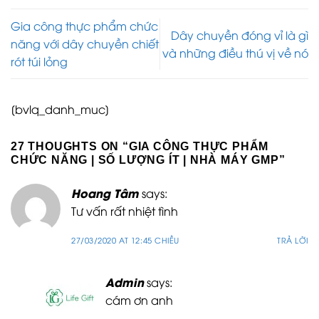
Gia công thực phẩm chức
Dây chuyền đóng vỉ là gì
năng với dây chuyền chiết
và những điều thú vị về nó
rót túi lỏng
[bvlq_danh_muc]
27 THOUGHTS ON “
GIA CÔNG THỰC PHẨM
CHỨC NĂNG | SỐ LƯỢNG ÍT | NHÀ MÁY GMP
”
Hoang Tâm
says:
Tư vấn rất nhiệt tình
27/03/2020 AT 12:45 CHIỀU
TRẢ LỜI
Admin
says:
cám ơn anh