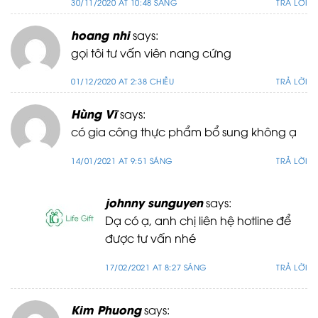
30/11/2020 AT 10:48 SÁNG
TRẢ LỜI
hoang nhi
says:
gọi tôi tư vấn viên nang cứng
01/12/2020 AT 2:38 CHIỀU
TRẢ LỜI
Hùng Vĩ
says:
có gia công thực phẩm bổ sung không ạ
14/01/2021 AT 9:51 SÁNG
TRẢ LỜI
johnny sunguyen
says:
Dạ có ạ, anh chị liên hệ hotline để
được tư vấn nhé
17/02/2021 AT 8:27 SÁNG
TRẢ LỜI
Kim Phuong
says: