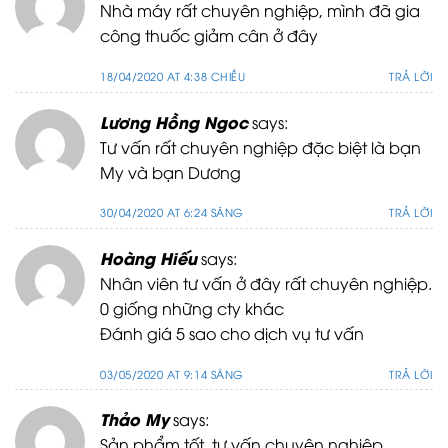
Nhà máy rất chuyên nghiệp, mình đã gia
công thuốc giảm cân ở đây
18/04/2020 AT 4:38 CHIỀU
TRẢ LỜI
Lương Hồng Ngoc
says:
Tư vấn rất chuyên nghiệp đặc biệt là bạn
My và bạn Dương
30/04/2020 AT 6:24 SÁNG
TRẢ LỜI
Hoàng Hiếu
says:
Nhân viên tư vấn ở đây rất chuyên nghiệp.
0 giống những cty khác
Đánh giá 5 sao cho dịch vụ tư vấn
03/05/2020 AT 9:14 SÁNG
TRẢ LỜI
Thảo My
says:
Sản phẩm tốt, tư vấn chuyên nghiệp