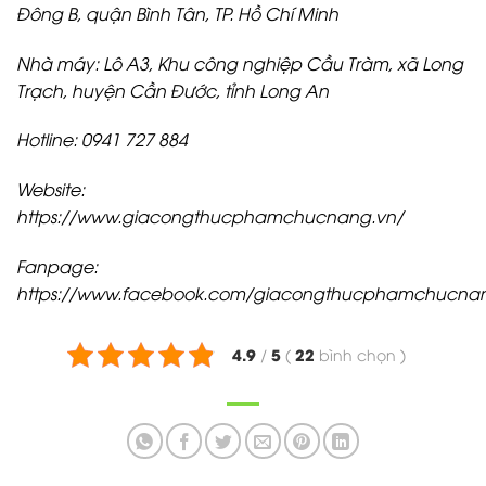
Đông B, quận Bình Tân, TP. Hồ Chí Minh
Nhà máy: Lô A3, Khu công nghiệp Cầu Tràm, xã Long
Trạch, huyện Cần Đước, tỉnh Long An
Hotline: 0941 727 884
Website:
https://www.giacongthucphamchucnang.vn/
Fanpage:
https://www.facebook.com/giacongthucphamchucn
4.9
5
22
/
(
bình chọn
)