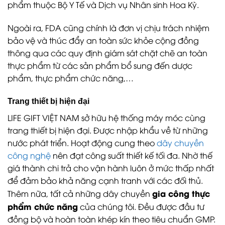
phẩm thuộc Bộ Y Tế và Dịch vụ Nhân sinh Hoa Kỳ.
Ngoài ra, FDA cũng chính là đơn vị chịu trách nhiệm
bảo vệ và thúc đẩy an toàn sức khỏe cộng đồng
thông qua các quy định giám sát chặt chẽ an toàn
thực phẩm từ các sản phẩm bổ sung đến dược
phẩm, thực phẩm chức năng,…
Trang thiết bị hiện đại
LIFE GIFT VIỆT NAM sở hữu hệ thống máy móc cùng
trang thiết bị hiện đại. Được nhập khẩu về từ những
nước phát triển. Hoạt động cung theo
dây chuyền
công nghệ
nên đạt công suất thiết kế tối đa. Nhờ thế
giá thành chi trả cho vận hành luôn ở mức thấp nhất
để đảm bảo khả năng cạnh tranh với các đối thủ.
gia công thực
Thêm nữa, tất cả những dây chuyền
phẩm chức năng
của chúng tôi. Đều được đầu tư
đồng bộ và hoàn toàn khép kín theo tiêu chuẩn GMP.