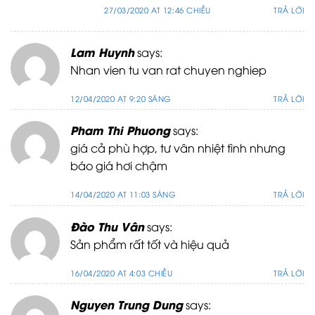
27/03/2020 AT 12:46 CHIỀU
TRẢ LỜI
Lam Huynh
says:
Nhan vien tu van rat chuyen nghiep
12/04/2020 AT 9:20 SÁNG
TRẢ LỜI
Pham Thi Phuong
says:
giá cả phù hợp, tư vân nhiệt tình nhưng
báo giá hơi chậm
14/04/2020 AT 11:03 SÁNG
TRẢ LỜI
Đào Thu Vân
says:
Sản phẩm rất tốt và hiệu quả
16/04/2020 AT 4:03 CHIỀU
TRẢ LỜI
Nguyen Trung Dung
says: