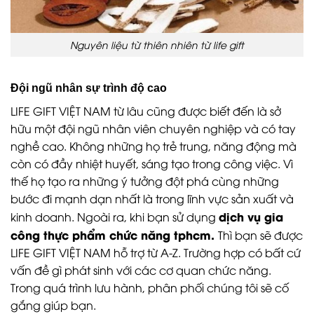
Nguyên liệu từ thiên nhiên từ life gift
Đội ngũ nhân sự trình độ cao
LIFE GIFT VIỆT NAM từ lâu cũng được biết đến là sở
hữu một đội ngũ nhân viên chuyên nghiệp và có tay
nghề cao. Không những họ trẻ trung, năng động mà
còn có đầy nhiệt huyết, sáng tạo trong công việc. Vì
thế họ tạo ra những ý tưởng đột phá cùng những
bước đi mạnh dạn nhất là trong lĩnh vực sản xuất và
dịch vụ gia
kinh doanh. Ngoài ra, khi bạn sử dụng
công thực phẩm chức năng tphcm.
Thì bạn sẽ được
LIFE GIFT VIỆT NAM hỗ trợ từ A-Z. Trường hợp có bất cứ
vấn đề gì phát sinh với các cơ quan chức năng.
Trong quá trình lưu hành, phân phối chúng tôi sẽ cố
gắng giúp bạn.