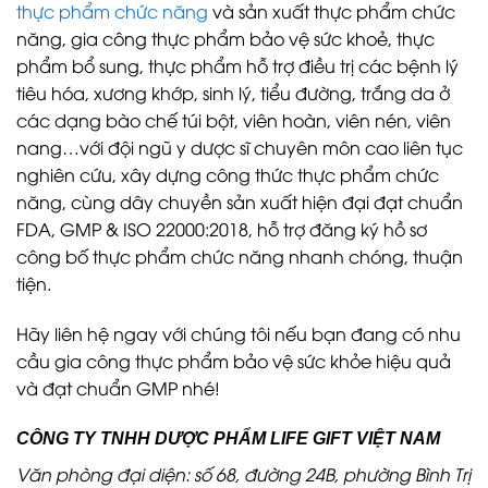
thực phẩm chức năng
và sản xuất thực phẩm chức
năng, gia công thực phẩm bảo vệ sức khoẻ, thực
phẩm bổ sung, thực phẩm hỗ trợ điều trị các bệnh lý
tiêu hóa, xương khớp, sinh lý, tiểu đường, trắng da ở
các dạng bào chế túi bột, viên hoàn, viên nén, viên
nang…với đội ngũ y dược sĩ chuyên môn cao liên tục
nghiên cứu, xây dựng công thức thực phẩm chức
năng, cùng dây chuyền sản xuất hiện đại đạt chuẩn
FDA, GMP & ISO 22000:2018, hỗ trợ đăng ký hồ sơ
công bố thực phẩm chức năng nhanh chóng, thuận
tiện.
Hãy liên hệ ngay với chúng tôi nếu bạn đang có nhu
cầu gia công thực phẩm bảo vệ sức khỏe hiệu quả
và đạt chuẩn GMP nhé!
CÔNG TY TNHH DƯỢC PHẨM LIFE GIFT VIỆT NAM
Văn phòng đại diện: số 68, đường 24B, phường Bình Trị