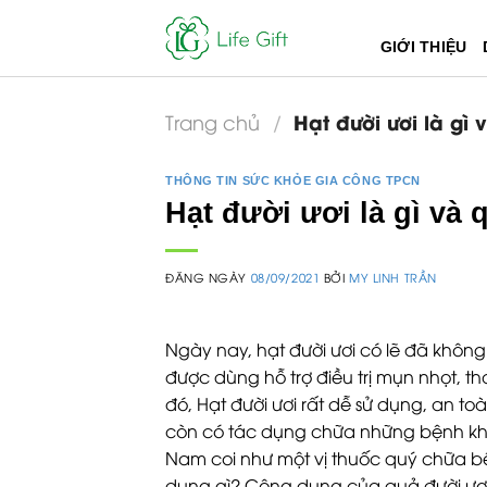
Skip
to
GIỚI THIỆU
content
Hạt đười ươi là gì 
Trang chủ
/
THÔNG TIN SỨC KHỎE GIA CÔNG TPCN
Hạt đười ươi là gì và 
ĐĂNG NGÀY
08/09/2021
BỞI
MY LINH TRẦN
Ngày nay, hạt đười ươi có lẽ đã không
được dùng hỗ trợ điều trị mụn nhọt, t
đó, Hạt đười ươi rất dễ sử dụng, an t
còn có tác dụng chữa những bệnh khác
Nam coi như một vị thuốc quý chữa bệ
dụng gì? Công dụng của quả đười ươi là