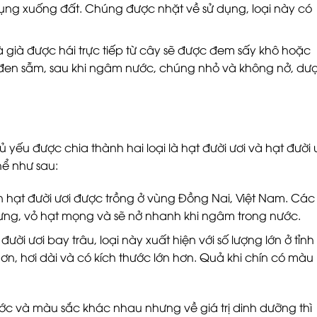
 rụng xuống đất. Chúng được nhặt về sử dụng, loại này có
à già được hái trực tiếp từ cây sẽ được đem sấy khô hoặc
en sẫm, sau khi ngâm nước, chúng nhỏ và không nở, dư
ủ yếu được chia thành hai loại là hạt đười ươi và hạt đười 
hể như sau:
ớn hạt đười ươi được trồng ở vùng Đồng Nai, Việt Nam. Các
ưng, vỏ hạt mọng và sẽ nở nhanh khi ngâm trong nước.
 đười ươi bay trâu, loại này xuất hiện với số lượng lớn ở tỉnh
ơn, hơi dài và có kích thước lớn hơn. Quả khi chín có màu
ước và màu sắc khác nhau nhưng về giá trị dinh dưỡng thì