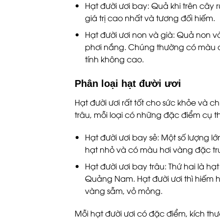
Hạt đười ươi bay: Quả khi trên cây
giá trị cao nhất và tương đối hiếm.
Hạt đười ươi non và già: Quả non v
phơi nắng. Chúng thường có màu đ
tính không cao.
Phân loại hạt đười ươi
Hạt đười ươi rất tốt cho sức khỏe và ch
trâu, mỗi loại có những đặc điểm cụ t
Hạt đười ươi bay sẻ: Một số lượng l
hạt nhỏ và có màu hơi vàng đặc tr
Hạt đười ươi bay trâu: Thứ hai là hạt
Quảng Nam. Hạt đười ươi thì hiếm h
vàng sẫm, vỏ mỏng.
Mỗi hạt đười ươi có đặc điểm, kích th