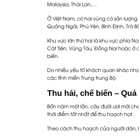
Malaysia, Thái Lan,…
Ở Việt Nam, có hai vùng có sản lượng
Quảng Ngãi, Phú Yên, Bình Định, Trà B
Khu vực lớn thứ hai là khu vực phía Na
Cát Tiên, Vũng Tàu, Đồng Nai hoặc ở 
biến.
Do nhiều yếu tố khách quan khác nhau
các tỉnh miền Trung trung Bộ.
Thu hái, chế biến – Quả
Bốn năm một lần, cây đười ươi mới ch
thời điểm tốt nhất để thu hoạch hạt.
Theo cách thu hoạch của người dân, h