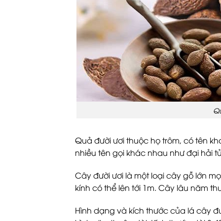
Qu
Quả đười ươi thuộc họ trôm, có tên kh
nhiều tên gọi khác nhau như đại hải t
Cây đười ươi là một loại cây gỗ lớn 
kính có thể lên tới 1m. Cây lâu năm t
Hình dạng và kích thước của lá cây đư