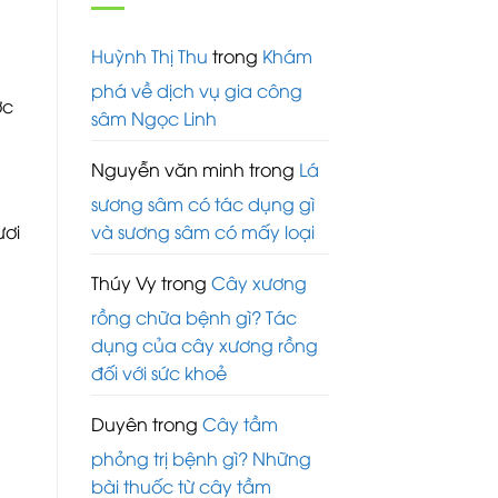
Huỳnh Thị Thu
trong
Khám
phá về dịch vụ gia công
ợc
sâm Ngọc Linh
Nguyễn văn minh
trong
Lá
sương sâm có tác dụng gì
ươi
và sương sâm có mấy loại
Thúy Vy
trong
Cây xương
rồng chữa bệnh gì? Tác
dụng của cây xương rồng
đối với sức khoẻ
Duyên
trong
Cây tầm
phỏng trị bệnh gì? Những
bài thuốc từ cây tầm