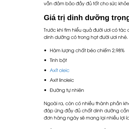
vẫn đảm bảo đầy đủ tốt cho sức khỏe
Giá trị dinh dưỡng trọn
Trước khi tìm hiểu quả đười ươi có tác
dinh dưỡng có trong hạt đười ươi nhé. 
Hàm lượng chất béo chiếm 2,98%
Tinh bột
Axít oleic
Axit linoleic
Đường tự nhiên
Ngoài ra, còn có nhiều thành phần kh
đáp ứng đầy đủ chất dinh dưỡng cần t
đơn hàng ngày sẽ mang lại nhiều lợi íc