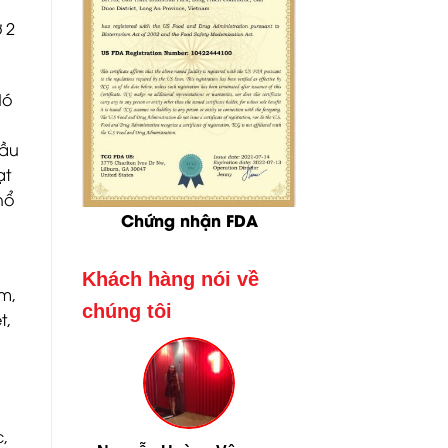
 2
Nó
bầu
ạt
hổ
Chứng nhận FDA
Khách hàng nói về
ếm,
chúng tôi
t,
,