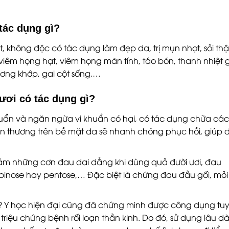
tác dụng gì?
át, không độc có tác dụng làm đẹp da, trị mụn nhọt, sỏi thậ
iêm họng hạt, viêm họng mãn tính, táo bón, thanh nhiệt g
ương khớp, gai cột sống,…
ươi có tác dụng gì?
uẩn và ngăn ngừa vi khuẩn có hại, có tác dụng chữa các
ổn thương trên bề mặt da sẽ nhanh chóng phục hồi, giúp 
ảm những cơn đau dai dẳng khi dùng quả đười ươi, đau
binose hay pentose,… Đặc biệt là chứng đau đầu gối, mỏi
? Y học hiện đại cũng đã chứng minh được công dụng tuy
 triệu chứng bệnh rối loạn thần kinh. Do đó, sử dụng lâu dà