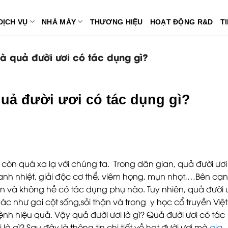
DỊCH VỤ
NHÀ MÁY
THƯƠNG HIỆU
HOẠT ĐỘNG R&D
T
và quả đười ươi có tác dụng gì?
quả đười ươi có tác dụng gì?
 còn quá xa lạ với chúng ta. Trong dân gian, quả đười ươi
hanh nhiệt, giải độc cơ thể, viêm họng, mụn nhọt,…Bên cạ
oàn và không hề có tác dụng phụ nào. Tuy nhiên, quả đười 
 như gai cột sống,sỏi thận và trong y học cổ truyền Việt
nh hiệu quả. Vậy quả đười ươi là gì? Quả đười ươi có tác
 gì? Sau đây là thông tin chi tiết về hạt đười ươi mà
gia