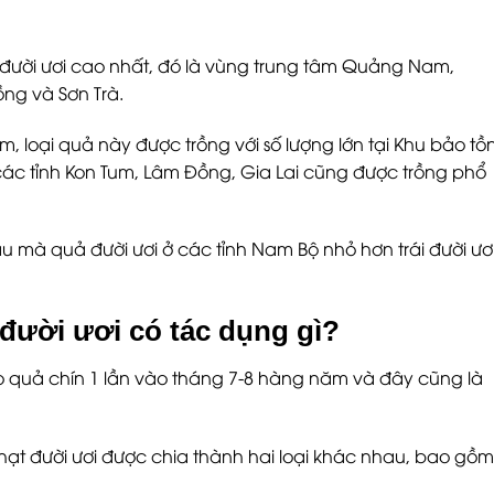
Trần Thị Q
Sản phẩm rấ
tuy nhiên qu
 đười ươi cao nhất, đó là vùng trung tâm Quảng Nam,
GMP nên đòi
ồng và Sơn Trà.
khá lâu từ 1
m, loại quả này được trồng với số lượng lớn tại Khu bảo tồ
các tỉnh Kon Tum, Lâm Đồng, Gia Lai cũng được trồng phổ
 mà quả đười ươi ở các tỉnh Nam Bộ nhỏ hơn trái đười ươi
 đười ươi có tác dụng gì?
o quả chín 1 lần vào tháng 7-8 hàng năm và đây cũng là
ạt đười ươi được chia thành hai loại khác nhau, bao gồm