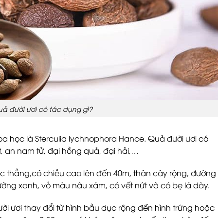
ả đười ươi có tác dụng gì?
oa học là Sterculia lychnophora Hance. Quả đười ươi có
ử, an nam tử, đại hồng quả, đại hải,…
mọc thẳng,có chiều cao lên đến 40m, thân cây rộng, đường
hường xanh, vỏ màu nâu xám, có vết nứt và có bẹ lá dày.
ời ươi thay đổi từ hình bầu dục rộng đến hình trứng hoặc