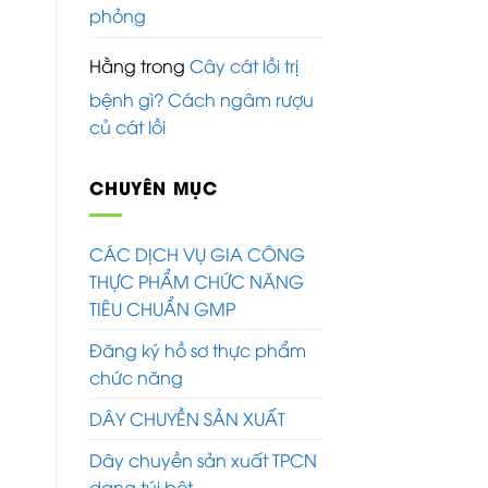
phỏng
Hằng
trong
Cây cát lồi trị
bệnh gì? Cách ngâm rượu
củ cát lồi
CHUYÊN MỤC
CÁC DỊCH VỤ GIA CÔNG
THỰC PHẨM CHỨC NĂNG
TIÊU CHUẨN GMP
Đăng ký hồ sơ thực phẩm
chức năng
DÂY CHUYỀN SẢN XUẤT
Dây chuyền sản xuất TPCN
dạng túi bột