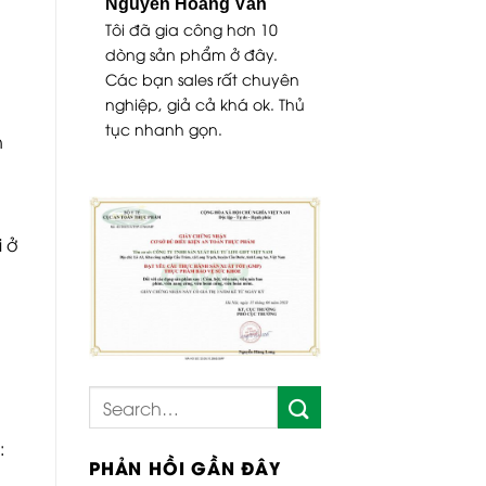
uỳnh
Nguyễn Hoàng Vân
t chất lượng,
Tôi đã gia công hơn 10
y trình chuẩn
dòng sản phẩm ở đây.
 hỏi gia công
Các bạn sales rất chuyên
-2 tháng.
nghiệp, giả cả khá ok. Thủ
tục nhanh gọn.
n
 ở
:
PHẢN HỒI GẦN ĐÂY