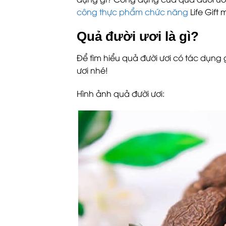
công thực phẩm chức năng
Life Gift
Quả đười ươi là gì?
Để tìm hiểu quả đười ươi có tác dụng 
ươi nhé!
Hình ảnh quả đười ươi: