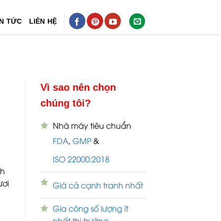
IN TỨC
LIÊN HỆ
Vì sao nên chọn
chúng tôi?
Nhà máy tiêu chuẩn
FDA
,
GMP
&
ISO 22000:2018
nh
ươi
Giá cả cạnh tranh nhất
Gia công số lượng ít
nhất thị trường