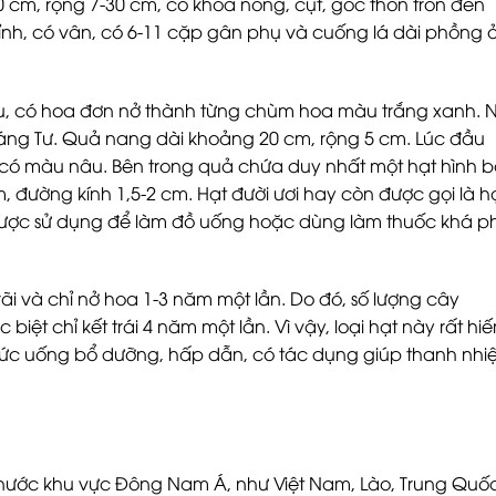
-40 cm, rộng 7-30 cm, có khóa nông, cụt, gốc thon tròn đến
ỉnh, có vân, có 6-11 cặp gân phụ và cuống lá dài phồng ở
u, có hoa đơn nở thành từng chùm hoa màu trắng xanh. 
áng Tư. Quả nang dài khoảng 20 cm, rộng 5 cm. Lúc đầu
 có màu nâu. Bên trong quả chứa duy nhất một hạt hình 
 đường kính 1,5-2 cm. Hạt đười ươi hay còn được gọi là h
được sử dụng để làm đồ uống hoặc dùng làm thuốc khá p
rãi và chỉ nở hoa 1-3 năm một lần. Do đó, số lượng cây
c biệt chỉ kết trái 4 năm một lần. Vì vậy, loại hạt này rất hi
thức uống bổ dưỡng, hấp dẫn, có tác dụng giúp thanh nhiệ
nước khu vực Đông Nam Á, như Việt Nam, Lào, Trung Quốc