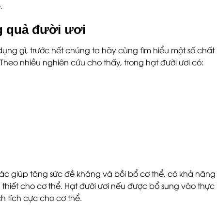
.
g quả đười ươi
 dụng gì, trước hết chúng ta hãy cùng tìm hiểu một số chất
Theo nhiều nghiên cứu cho thấy, trong hạt đười ươi có:
ác giúp tăng sức đề kháng và bồi bổ cơ thể, có khả năng
hiết cho cơ thể. Hạt đười ươi nếu được bổ sung vào thực
h tích cực cho cơ thể.