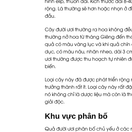
hình elip, thuôn dài. Kích thước dài 8
rộng. Lá thường sẽ hơn hoặc nhọn ở đ
đầu.
Cây đười ươi thường ra hoa không đề
thường nở hoa từ tháng Giêng đến th
quả có màu vàng lục và khi quả chín
dục, có màu nâu, nhăn nheo, dài 3 cm,
ươi thường được thu hoạch tự nhiên 
biến.
Loại cây này đã được phát triển rộng 
trưởng thành rất ít. Loại cây này rất đặ
nó không chỉ là dược liệu mà còn là 
giải độc.
Khu vực phân bố
Quả đười ươi phân bố chủ yếu ở các 