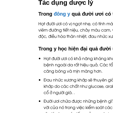
Tác dụng dược lý
Trong
đông y
quả đười ươi có 
Hạt đười ươi có vị ngọt nhẹ, có tính m
viêm đường tiết niệu, chảy máu cam, v
độc, điều hòa thân nhiệt, đau nhức x
Trong y học hiện đại quả đười 
Hạt đười ươi có khả năng kháng kh
bệnh ngoài da rất hiệu quả. Các t
căng bóng và mịn màng hơn.
Đau nhức xương khớp sẽ thuyên gi
khớp do các chất như glucose, ara
cổ ở người già. .
Đười ươi chữa được những bệnh gì
vời của nó trong việc kiểm soát các