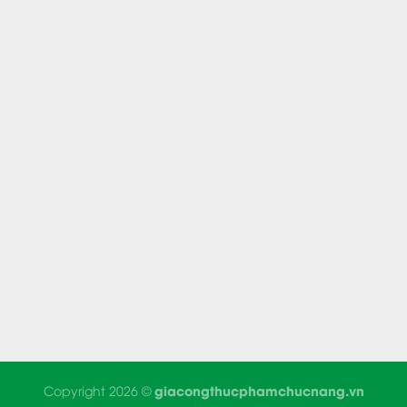
giacongthucphamchucnang.vn
Copyright 2026 ©