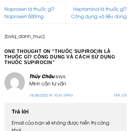
Naproxen là thuốc gì?
Heptaminol là thuốc gì?
Naproxen 500mg
Công dụng và liều dùng
[bvlq_danh_muc]
ONE THOUGHT ON “
THUỐC SUPIROCIN LÀ
THUỐC GÌ? CÔNG DỤNG VÀ CÁCH SỬ DỤNG
THUỐC SUPIROCIN
”
Thúy Châu
says:
Mình cần tư vấn
18/08/2022 AT 10:41 SÁNG
TRẢ LỜI
Trả lời
Email của bạn sẽ không được hiển thị công
khai.