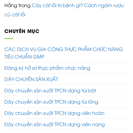
Hằng
trong
Cây cát lồi trị bệnh gì? Cách ngâm rượu
củ cát lồi
CHUYÊN MỤC
CÁC DỊCH VỤ GIA CÔNG THỰC PHẨM CHỨC NĂNG
TIÊU CHUẨN GMP
Đăng ký hồ sơ thực phẩm chức năng
DÂY CHUYỀN SẢN XUẤT
Dây chuyền sản xuất TPCN dạng túi bột
Dây chuyền sản xuất TPCN dạng túi lỏng
Dây chuyền sản xuất TPCN dạng viên hoàn
Dây chuyền sản xuất TPCN dạng viên nang