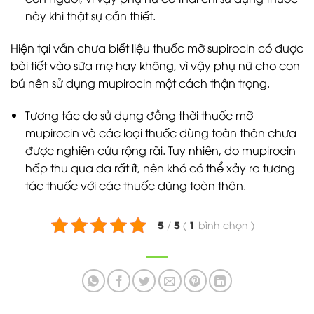
này khi thật sự cần thiết.
Hiện tại vẫn chưa biết liệu thuốc mỡ supirocin có được
bài tiết vào sữa mẹ hay không, vì vậy phụ nữ cho con
bú nên sử dụng mupirocin một cách thận trọng.
Tương tác do sử dụng đồng thời thuốc mỡ
mupirocin và các loại thuốc dùng toàn thân chưa
được nghiên cứu rộng rãi. Tuy nhiên, do mupirocin
hấp thu qua da rất ít, nên khó có thể xảy ra tương
tác thuốc với các thuốc dùng toàn thân.
5
5
1
/
(
bình chọn
)