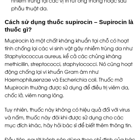
nhiễm trùng tại các vị trí rút ống thông hoặc sau
phẫu thuật da.
Cách sử dụng thuốc supirocin – Supirocin là
thuốc gì?
Mupirocin là một chất kháng khuẩn tại chỗ có hoạt
tính chống lại các vi sinh vật gây nhiễm trùng da như
Staphylococcus aureus, kể cả các chủng kháng
methicillin, streptococci, staphylococci. Nó cũng hoạt
động chống lại vi khuẩn Gram âm như
Haemophilusenzae và Escherichia coli. Thuốc mỡ
Mupirocin thường được sử dụng để điều trị viêm da,
chốc lở, viêm nang lông.
Tuy nhiên, thuốc này không có hiệu quả đối với virus
và nấm, thuốc này đôi khi được sử dụng cho các
mục đích khác, hãy hỏi bác sĩ để biết thêm thông tin.
Đầu tiên, người bệnh nên dùng theo chỉ định của bác