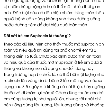
nên ngưng sử dụng và đi khám lại, những bệnh nhân
bị nhiễm trùng nặng hơn có thể mất nhiều thời gian
hơn. Đặc biệt nếu có dấu hiệu nhiễm trùng toàn thân,
người bệnh cần dùng kháng sinh theo đường uống
hoặc đường tiêm để đạt hiệu quả toàn thân.
Đối với trẻ em Supirocin là thuốc gì?
Theo các dữ liệu hiện cho thấy thuốc mỡ supirocin an
toàn và hiệu quả khi dùng tại chỗ cho trẻ em từ 2
tháng đến 16 tuổi. Chưa xác định được tính an toàn
và hiệu quả của thuốc mỡ mupirocin ở trẻ em dưới 2
tháng và không nên sử dụng cho đối tượng này.
Trong trường hợp bị chốc lở, có thể bôi một lượng nhỏ
supirocin lên vùng da bị bệnh 3 lần một ngày, nếu sử
dụng sau 3-5 ngày mà không có cải thiện, hãy ngừng
thuốc và đi khám lại bác sĩ. Cách dùng thuốc cho trẻ
em cũng tương tự như người lớn, nhưng tốt nhất chỉ
nên uống đúng liều lượng, liều lượng dùng và khoảng