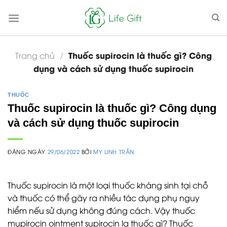
Skip
to
content
Thuốc supirocin là thuốc gì? Công
Trang chủ
/
dụng và cách sử dụng thuốc supirocin
THUỐC
Thuốc supirocin là thuốc gì? Công dụng
và cách sử dụng thuốc supirocin
ĐĂNG NGÀY
29/06/2022
BỞI
MY LINH TRẦN
Thuốc supirocin là một loại thuốc kháng sinh tại chỗ
và thuốc có thể gây ra nhiều tác dụng phụ nguy
hiểm nếu sử dụng không đúng cách. Vậy thuốc
mupirocin ointment supirocin la thuốc gì? Thuốc