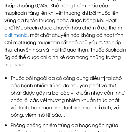
thấp khoảng 0,24%. Khả năng thẩm thấu của
mupirocin tăng lên khi vết thương khi bôi thuốc lên
vùng da bị tổn thương hoặc được băng kín. Hoạt
chất Mupirocin được chuyển hóa chậm ở da thành
axit monic
, một chất chuyển hóa không có hoạt tính.
Chỉ một lượng mupirocin rất nhỏ chủ yếu được hấp
thu, chuyển hóa và thải trừ qua thận. Thuốc Supirocin
5g có thể được chỉ định kê đơn trong những trường
hợp sau:
Thuốc bôi ngoài da có công dụng điều trị tại chỗ
các bệnh nhiễm trùng da nguyên phát và thứ
phát được gây ra bởi các vi khuẩn nhạy cảm như
chốc lở, các vét thương nhiễm khuẩn thức phát,
vết loét chân mạn tính, loét tĩnh mạch rỉ dịch, vết
bỏng, viêm mô tế bào,…
Phòng chống nhiễm trùng da hoặc ngăn ngừa