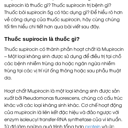
supirocin là thuốc gì? Thuốc supirocin trị bệnh gì?
Thuốc bôi supirocin 5g có tác dụng gì? Để hiểu rõ hơn
về công dụng của thuốc supirocin, hãy cùng chúng
tối tìm hiểu chi tiết hơn qua bài viết sau đây.
Thuốc supirocin là thuốc gì?
Thuốc supirocin có thành phần hoạt chất là Mupirocin
– Một loại kháng sinh được sử dụng để điều trị tại chỗ
các bệnh nhiễm trùng da hoặc ngăn ngừa nhiễm
trùng tại các vị trí rút ống thông hoặc sau phẫu thuật
da.
Hoạt chất Mupirocin là một loại kháng sinh được sản
xuất bởi Pseudomonas fluorescens, chúng có cấu trúc
khác với các loại kháng sinh khác. Cơ chế hoạt động
của mupirocin là liên kết đặc hiệu và đảo ngược với
enzym isoleucyl transfer-RNA synthetase của vi khuẩn.
Từ đó làm ngừng quá trình tổng hợp
protein
và ức