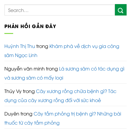
PHẢN HỒI GẦN ĐÂY
Huỳnh Thị Thu
trong
Khám phá về dịch vụ gia công
sâm Ngọc Linh
Nguyễn văn minh
trong
Lá sương sâm có tác dụng gì
và sương sâm có mấy loại
Thúy Vy
trong
Cây xương rồng chữa bệnh gì? Tác
dụng của cây xương rồng đối với sức khoẻ
Duyên
trong
Cây tầm phỏng trị bệnh gì? Những bài
thuốc từ cây tầm phỏng