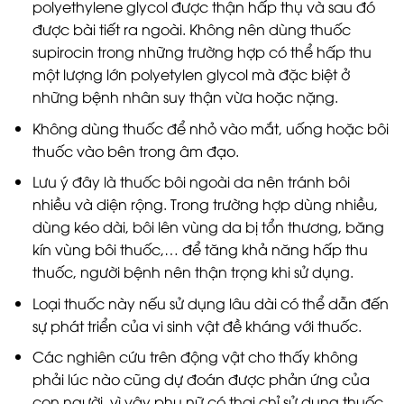
polyethylene glycol được thận hấp thụ và sau đó
được bài tiết ra ngoài. Không nên dùng thuốc
supirocin trong những trường hợp có thể hấp thu
một lượng lớn polyetylen glycol mà đặc biệt ở
những bệnh nhân suy thận vừa hoặc nặng.
Không dùng thuốc để nhỏ vào mắt, uống hoặc bôi
thuốc vào bên trong âm đạo.
Lưu ý đây là thuốc bôi ngoài da nên tránh bôi
nhiều và diện rộng. Trong trường hợp dùng nhiều,
dùng kéo dài, bôi lên vùng da bị tổn thương, băng
kín vùng bôi thuốc,… để tăng khả năng hấp thu
thuốc, người bệnh nên thận trọng khi sử dụng.
Loại thuốc này nếu sử dụng lâu dài có thể dẫn đến
sự phát triển của vi sinh vật đề kháng với thuốc.
Các nghiên cứu trên động vật cho thấy không
phải lúc nào cũng dự đoán được phản ứng của
con người, vì vậy phụ nữ có thai chỉ sử dụng thuốc