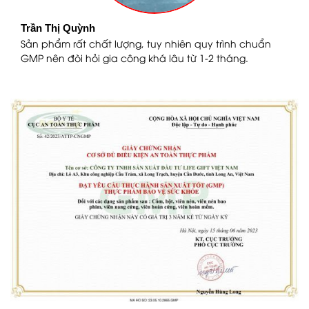
Trần Thị Quỳnh
Ngu
Sản phẩm rất chất lượng, tuy nhiên quy trình chuẩn
Tôi
GMP nên đòi hỏi gia công khá lâu từ 1-2 tháng.
bạn 
nha