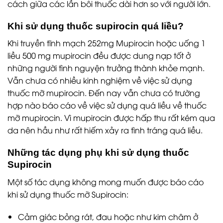
cách giữa các lần bôi thuốc dài hơn so với người lớn.
Khi sử dụng thuốc supirocin quá liều?
Khi truyền tĩnh mạch 252mg Mupirocin hoặc uống 1
liều 500 mg mupirocin đều được dung nạp tốt ở
những người tình nguyện trưởng thành khỏe mạnh.
Vẫn chưa có nhiều kinh nghiệm về việc sử dụng
thuốc mỡ mupirocin. Đến nay vẫn chưa có trường
hợp nào báo cáo về việc sử dụng quá liều về thuốc
mỡ mupirocin. Vì mupirocin được hấp thu rất kém qua
da nên hầu như rất hiếm xảy ra tình tráng quá liều.
Những tác dụng phụ khi sử dụng thuốc
Supirocin
Một số tác dụng không mong muốn được báo cáo
khi sử dụng thuốc mỡ Supirocin:
Cảm giác bỏng rát, đau hoặc như kim châm ở