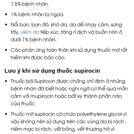
1.5% bệnh nhân.
1% bệnh nhân bị ngứa.
Nổi ban, ban đỏ, khô da, da dễ nhạy cảm, sưng
tấy,
viêm da
tiếp xúc, tăng rỉ dịch và buồn nôn ở
dưới 1% bệnh nhân.
Các phản ứng toàn thân khi sử dụng thuốc mỡ rất
hiếm khi được báo cáo.
Lưu ý khi sử dụng thuốc supirocin
Thuốc bôi Supirocin được chống chỉ định ở những
bệnh nhân đã biết hoặc nghi ngờ cơ thể quá mẫn
cảm với mupirocin hoặc bất kỳ thành phần nào
của thuốc.
Thuốc mỡ supirocin có chứa polyethylene glycol vì
vậy không nên sử dụng trên các vùng da bị rách ,
niêm mạc bị rách, vết bỏng, vết thương hở vì