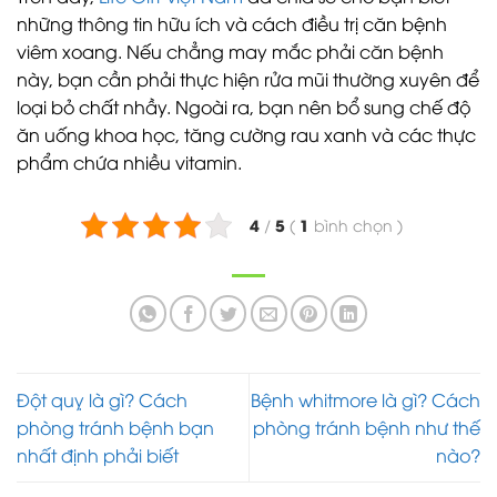
những thông tin hữu ích và cách điều trị căn bệnh
viêm xoang. Nếu chẳng may mắc phải căn bệnh
này, bạn cần phải thực hiện rửa mũi thường xuyên để
loại bỏ chất nhầy. Ngoài ra, bạn nên bổ sung chế độ
ăn uống khoa học, tăng cường rau xanh và các thực
phẩm chứa nhiều vitamin.
4
5
1
/
(
bình chọn
)
Đột quỵ là gì? Cách
Bệnh whitmore là gì? Cách
phòng tránh bệnh bạn
phòng tránh bệnh như thế
nhất định phải biết
nào?