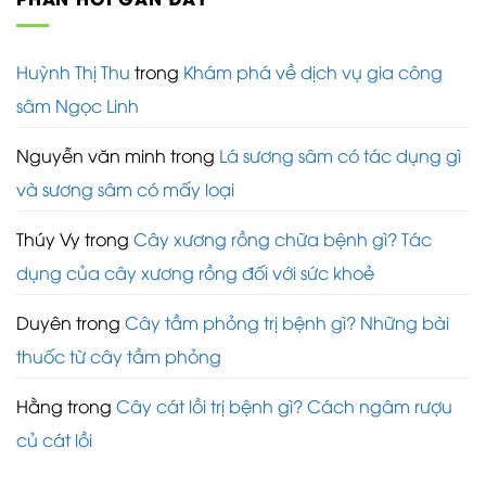
Huỳnh Thị Thu
trong
Khám phá về dịch vụ gia công
sâm Ngọc Linh
Nguyễn văn minh
trong
Lá sương sâm có tác dụng gì
và sương sâm có mấy loại
Thúy Vy
trong
Cây xương rồng chữa bệnh gì? Tác
dụng của cây xương rồng đối với sức khoẻ
Duyên
trong
Cây tầm phỏng trị bệnh gì? Những bài
thuốc từ cây tầm phỏng
Hằng
trong
Cây cát lồi trị bệnh gì? Cách ngâm rượu
củ cát lồi