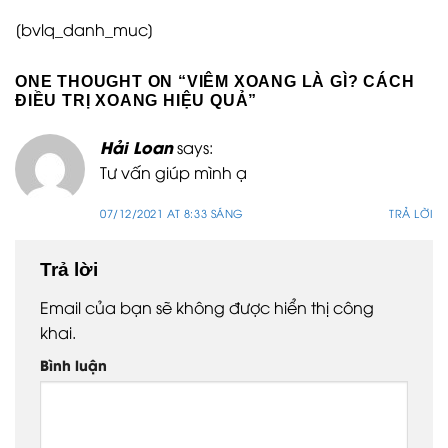
[bvlq_danh_muc]
ONE THOUGHT ON “
VIÊM XOANG LÀ GÌ? CÁCH
ĐIỀU TRỊ XOANG HIỆU QUẢ
”
Hải Loan
says:
Tư vấn giúp mình ạ
07/12/2021 AT 8:33 SÁNG
TRẢ LỜI
Trả lời
Email của bạn sẽ không được hiển thị công
khai.
Bình luận