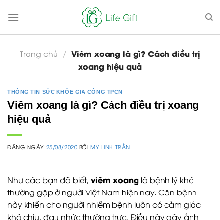
Skip
to
content
Viêm xoang là gì? Cách điều trị
Trang chủ
/
xoang hiệu quả
THÔNG TIN SỨC KHỎE GIA CÔNG TPCN
Viêm xoang là gì? Cách điều trị xoang
hiệu quả
ĐĂNG NGÀY
25/08/2020
BỞI
MY LINH TRẦN
viêm xoang
Như các bạn đã biết,
là bệnh lý khá
thường gặp ở người Việt Nam hiện nay. Căn bệnh
này khiến cho người nhiễm bệnh luôn có cảm giác
khó chịu, đau nhức thường trực. Điều này gây ảnh