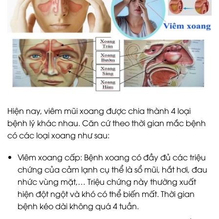
Hiện nay, viêm mũi xoang được chia thành 4 loại
bệnh lý khác nhau. Căn cứ theo thời gian mắc bệnh
có các loại xoang như sau:
Viêm xoang cấp: Bệnh xoang có đầy đủ các triệu
chứng của cảm lạnh cụ thể là sổ mũi, hắt hơi, đau
nhức vùng mặt,… Triệu chứng này thường xuất
hiện đột ngột và khó có thể biến mất. Thời gian
bệnh kéo dài không quá 4 tuần.