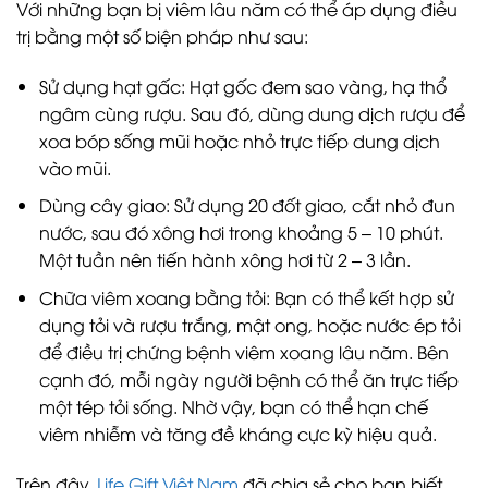
Với những bạn bị viêm lâu năm có thể áp dụng điều
trị bằng một số biện pháp như sau:
Sử dụng hạt gấc: Hạt gốc đem sao vàng, hạ thổ
ngâm cùng rượu. Sau đó, dùng dung dịch rượu để
xoa bóp sống mũi hoặc nhỏ trực tiếp dung dịch
vào mũi.
Dùng cây giao: Sử dụng 20 đốt giao, cắt nhỏ đun
nước, sau đó xông hơi trong khoảng 5 – 10 phút.
Một tuần nên tiến hành xông hơi từ 2 – 3 lần.
Chữa viêm xoang bằng tỏi: Bạn có thể kết hợp sử
dụng tỏi và rượu trắng, mật ong, hoặc nước ép tỏi
để điều trị chứng bệnh viêm xoang lâu năm. Bên
cạnh đó, mỗi ngày người bệnh có thể ăn trực tiếp
một tép tỏi sống. Nhờ vậy, bạn có thể hạn chế
viêm nhiễm và tăng đề kháng cực kỳ hiệu quả.
Trên đây,
Life Gift Việt Nam
đã chia sẻ cho bạn biết