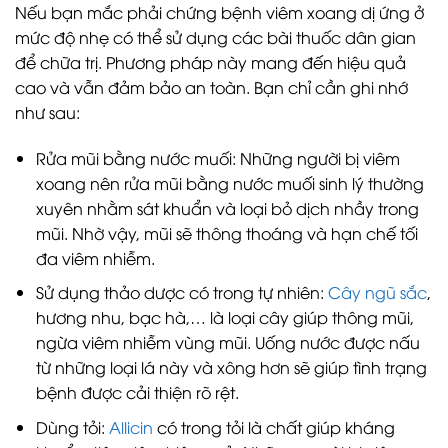
Nếu bạn mắc phải chứng bệnh viêm xoang dị ứng ở
mức độ nhẹ có thể sử dụng các bài thuốc dân gian
để chữa trị. Phương pháp này mang đến hiệu quả
cao và vẫn đảm bảo an toàn. Bạn chỉ cần ghi nhớ
như sau:
Rửa mũi bằng nước muối: Những người bị viêm
xoang nên rửa mũi bằng nước muối sinh lý thường
xuyên nhằm sát khuẩn và loại bỏ dịch nhầy trong
mũi. Nhờ vậy, mũi sẽ thông thoáng và hạn chế tối
đa viêm nhiễm.
Sử dụng thảo dược có trong tự nhiên:
Cây ngũ sắc
,
hương nhu, bạc hà,… là loại cây giúp thông mũi,
ngừa viêm nhiễm vùng mũi. Uống nước được nấu
từ những loại lá này và xông hơn sẽ giúp tình trạng
bệnh được cải thiện rõ rệt.
Dùng tỏi:
Allicin
có trong tỏi là chất giúp kháng