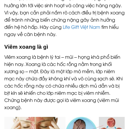
hưởng lớn tới việc sinh hoạt và công việc hàng ngày.
Vì vậy, bạn cần phải nắm rõ cách điều trị bệnh xoang
để tránh những biến chứng nặng gây ảnh hưởng
đến hệ hô hấp. Hãy cùng
Life Gift Việt Nam
tìm hiểu
ngay về căn bệnh này.
Viêm xoang là gì
Viêm xoang là bệnh lý tai – mũi – họng khá phổ biến
hiện nay. Xoang là các hốc rỗng nằm trong khối
xương sọ – mặt. Đây là một lớp mô mềm, lớp niêm
mạc này chứa đầy không khí và vô cùng sạch sẽ. Khi
các hốc rỗng này có chứa nhiều dịch mủ dẫn và bị
bịt kín sẽ khiến cho lớp niêm mạc bị viêm nhiễm.
Chứng bệnh này được gọi là viêm xoang (viêm mũi
xoang).