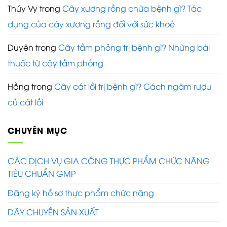
Thúy Vy
trong
Cây xương rồng chữa bệnh gì? Tác
dụng của cây xương rồng đối với sức khoẻ
Duyên
trong
Cây tầm phỏng trị bệnh gì? Những bài
thuốc từ cây tầm phỏng
Hằng
trong
Cây cát lồi trị bệnh gì? Cách ngâm rượu
củ cát lồi
CHUYÊN MỤC
CÁC DỊCH VỤ GIA CÔNG THỰC PHẨM CHỨC NĂNG
TIÊU CHUẨN GMP
Đăng ký hồ sơ thực phẩm chức năng
DÂY CHUYỀN SẢN XUẤT