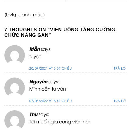
[bvlq_danh_muc]
7 THOUGHTS ON “
VIÊN UỐNG TĂNG CƯỜNG
CHỨC NĂNG GAN
”
Mẫn
says:
tuyệt
20/07/2021 AT 3:57 CHIỀU
TRẢ LỜI
Nguyên
says:
Mình cần tư vấn
07/06/2022 AT 5:41 CHIỀU
TRẢ LỜI
Thu
says:
Tôi muốn gia công viên nén