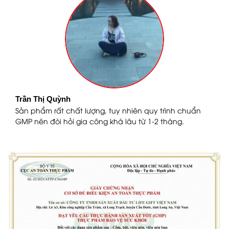
Trần Thị Quỳnh
Ngu
Sản phẩm rất chất lượng, tuy nhiên quy trình chuẩn
Tôi
GMP nên đòi hỏi gia công khá lâu từ 1-2 tháng.
bạn 
nha