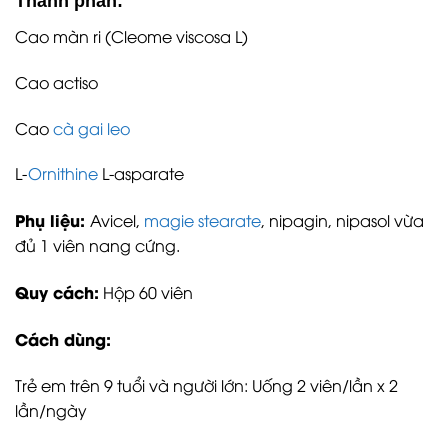
Thành phần:
Cao màn ri (Cleome viscosa L)
Cao actiso
Cao
cà gai leo
L-
Ornithine
L-asparate
Phụ liệu:
Avicel,
magie stearate
, nipagin, nipasol vừa
đủ 1 viên nang cứng.
Quy cách:
Hộp 60 viên
Cách dùng:
Trẻ em trên 9 tuổi và người lớn: Uống 2 viên/lần x 2
lần/ngày