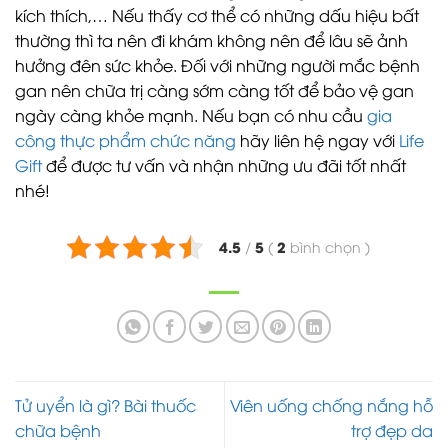
kích thích,… Nếu thấy cơ thể có những dấu hiệu bất
thường thì ta nên đi khám không nên để lâu sẽ ảnh
hưởng đên sức khỏe. Đối với những người mắc bệnh
gan nên chữa trị càng sớm càng tốt để bảo vệ gan
ngày càng khỏe mạnh. Nếu bạn có nhu cầu
gia
công thực phẩm chức năng
hãy liên hệ ngay với
Life
Gift
để được tư vấn và nhận những ưu đãi tốt nhất
nhé!
4.5
5
2
/
(
bình chọn
)
Tử uyển là gì? Bài thuốc
Viên uống chống nắng hỗ
chữa bệnh
trợ đẹp da