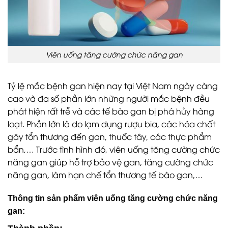
Viên uống tăng cường chức năng gan
Tỷ lệ mắc bệnh gan hiện nay tại Việt Nam ngày càng
cao và đa số phần lớn những người mắc bệnh đều
phát hiện rất trễ và các tế bào gan bị phá hủy hàng
loạt. Phần lớn là do lạm dụng rượu bia, các hóa chất
gây tổn thương đến gan, thuốc tây, các thực phẩm
bẩn,… Trước tình hình đó, viên uống tăng cường chức
năng gan giúp hỗ trợ bảo vệ gan, tăng cường chức
năng gan, làm hạn chế tổn thương tế bào gan,…
Thông tin sản phẩm viên uống tăng cường chức năng
gan: