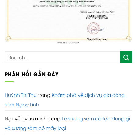
PHẢN HỒI GẦN ĐÂY
Huỳnh Thị Thu
trong
Khám phá về dịch vụ gia công
sâm Ngọc Linh
Nguyễn văn minh
trong
Lá sương sâm có tác dụng gì
và sương sâm có mấy loại