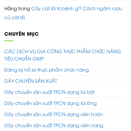
Hằng
trong
Cây cát lồi trị bệnh gì? Cách ngâm rượu
củ cát lồi
CHUYÊN MỤC
CÁC DỊCH VỤ GIA CÔNG THỰC PHẨM CHỨC NĂNG
TIÊU CHUẨN GMP
Đăng ký hồ sơ thực phẩm chức năng
DÂY CHUYỀN SẢN XUẤT
Dây chuyền sản xuất TPCN dạng túi bột
Dây chuyền sản xuất TPCN dạng túi lỏng
Dây chuyền sản xuất TPCN dạng viên hoàn
Dây chuyền sản xuất TPCN dạng viên nang