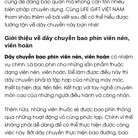
cũng dễ dàng bảo quản mà không cần tốn nhiều
biện pháp chuyên dụng. Cùng LIFE GIFT VIỆT NAM
tham khảo thêm về bài viết sau để có thể hiểu được
tường tận về dây chuyền này bạn nhé!
Giới thiệu về dây chuyền bao phin viên nén,
viên hoàn
Dây chuyền bao phin viên nén, viên hoàn
có nhiệm
vụ chính. Là bao phin cho những sản phẩm thuộc
dạng viên nén, viên hoàn. Để làm được điều này thì
dây chuyền phải là tập hợp của những máy móc,
thiết bị hiện đại, tiên tiến. Kết hợp với tay nghề chuyên
môn cao của những người điều hành và công nhân.
Thêm nữa, những viên thuốc sẽ được bao phin thông
qua những hoạt động vô cùng phức tạp. Chính vì thế
không phải dễ dàng để có thể thực hiện được công
việc này. Bởi dây chuyền thực hiện bao đường, bao