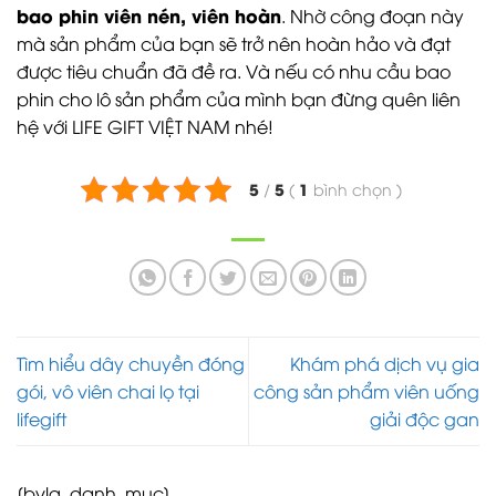
bao phin viên nén, viên hoàn
. Nhờ công đoạn này
mà sản phẩm của bạn sẽ trở nên hoàn hảo và đạt
được tiêu chuẩn đã đề ra. Và nếu có nhu cầu bao
phin cho lô sản phẩm của mình bạn đừng quên liên
hệ với LIFE GIFT VIỆT NAM nhé!
5
5
1
/
(
bình chọn
)
Tìm hiểu dây chuyền đóng
Khám phá dịch vụ gia
gói, vô viên chai lọ tại
công sản phẩm viên uống
lifegift
giải độc gan
[bvlq_danh_muc]