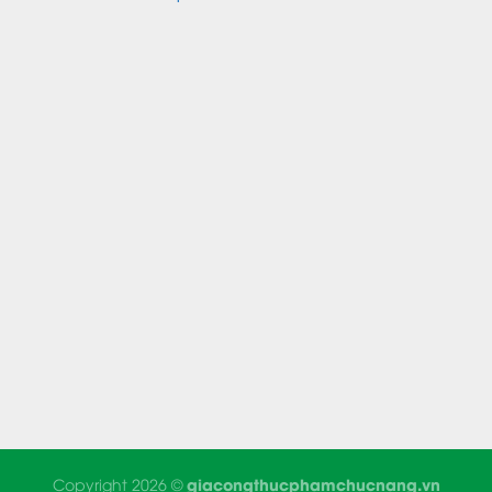
giacongthucphamchucnang.vn
Copyright 2026 ©