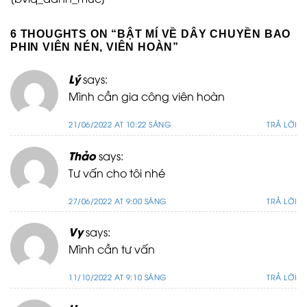
6 THOUGHTS ON “
BẬT MÍ VỀ DÂY CHUYỀN BAO
PHIN VIÊN NÉN, VIÊN HOÀN
”
Lý
says:
Mình cần gia công viên hoàn
21/06/2022 AT 10:22 SÁNG
TRẢ LỜI
Thảo
says:
Tư vấn cho tôi nhé
27/06/2022 AT 9:00 SÁNG
TRẢ LỜI
Vy
says:
Mình cần tư vấn
11/10/2022 AT 9:10 SÁNG
TRẢ LỜI