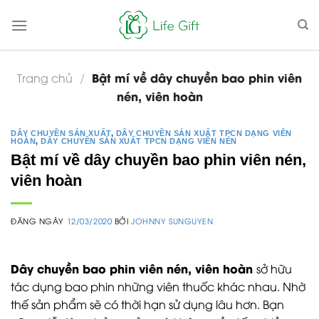
Skip
to
content
Bật mí về dây chuyền bao phin viên
Trang chủ
/
nén, viên hoàn
DÂY CHUYỀN SẢN XUẤT
,
DÂY CHUYỀN SẢN XUẤT TPCN DẠNG VIÊN
HOÀN
,
DÂY CHUYỀN SẢN XUẤT TPCN DẠNG VIÊN NÉN
Bật mí về dây chuyền bao phin viên nén,
viên hoàn
ĐĂNG NGÀY
12/03/2020
BỞI
JOHNNY SUNGUYEN
Dây chuyền bao phin viên nén, viên hoàn
sở hữu
tác dụng bao phin những viên thuốc khác nhau. Nhờ
thế sản phẩm sẽ có thời hạn sử dụng lâu hơn. Bạn