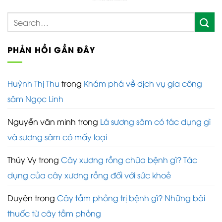
PHẢN HỒI GẦN ĐÂY
Huỳnh Thị Thu
trong
Khám phá về dịch vụ gia công
sâm Ngọc Linh
Nguyễn văn minh
trong
Lá sương sâm có tác dụng gì
và sương sâm có mấy loại
Thúy Vy
trong
Cây xương rồng chữa bệnh gì? Tác
dụng của cây xương rồng đối với sức khoẻ
Duyên
trong
Cây tầm phỏng trị bệnh gì? Những bài
thuốc từ cây tầm phỏng