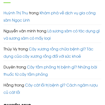
Huỳnh Thị Thu
trong
Khám phá về dịch vụ gia công
sâm Ngọc Linh
Nguyễn văn minh
trong
Lá sương sâm có tác dụng gì
và sương sâm có mấy loại
Thúy Vy
trong
Cây xương rồng chữa bệnh gì? Tác
dụng của cây xương rồng đối với sức khoẻ
Duyên
trong
Cây tầm phỏng trị bệnh gì? Những bài
thuốc từ cây tầm phỏng
Hằng
trong
Cây cát lồi trị bệnh gì? Cách ngâm rượu
củ cát lồi