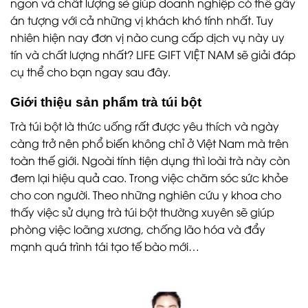
ngon và chất lượng sẽ giúp doanh nghiệp có thể gây
án tượng với cả những vị khách khó tính nhất. Tuy
nhiên hiện nay đơn vị nào cung cấp dịch vụ này uy
tín và chất lượng nhất? LIFE GIFT VIỆT NAM sẽ giải đáp
cụ thể cho bạn ngay sau đây.
Giới thiệu sản phẩm trà túi bột
Trà túi bột là thức uống rất được yêu thích và ngày
càng trở nên phổ biến không chỉ ở Việt Nam mà trên
toàn thế giới. Ngoài tính tiện dụng thì loài trà này còn
đem lại hiệu quả cao. Trong việc chăm sóc sức khỏe
cho con người. Theo những nghiên cứu y khoa cho
thấy việc sử dụng trà túi bột thường xuyên sẽ giúp
phòng việc loãng xương, chống lão hóa và đẩy
mạnh quá trình tái tạo tế bào mới…