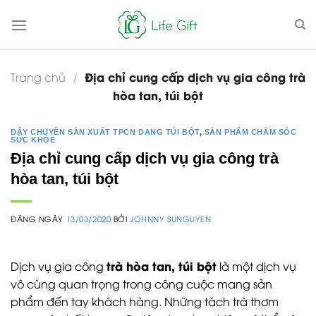
Skip
to
content
Địa chỉ cung cấp dịch vụ gia công trà
Trang chủ
/
hòa tan, túi bột
DÂY CHUYỀN SẢN XUẤT TPCN DẠNG TÚI BỘT
,
SẢN PHẨM CHĂM SÓC
SỨC KHỎE
Địa chỉ cung cấp dịch vụ gia công trà
hòa tan, túi bột
ĐĂNG NGÀY
13/03/2020
BỞI
JOHNNY SUNGUYEN
trà hòa tan, túi bột
Dịch vụ gia công
là một dịch vụ
vô cùng quan trọng trong công cuộc mang sản
phẩm đến tay khách hàng. Những tách trà thơm