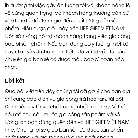
thị trường thì việc gây ấn tượng tốt với khách hàng là
vô cùng quan trọng. Và khách hàng thường căn cứ
vào bao bì để đánh giá đến chất lượng của sản
phẩm. Hiểu được điều này nên LIFE GIFT VIỆT NAM
luôn sẵn sàng hỗ trợ khách hàng trong việc gia công
bao bì sản phẩm. Nếu bạn đang có ý tưởng thiết kế
hãy chia sẻ với chúng tôi. Kết hợp với tư vấn từ các
chuyên gia bạn sẽ có được mẫu bao bì hoàn hảo
nhất.
Lời kết
Qua bài viết trên đây chúng tôi đã gợi ý cho bạn địa
chỉ cung cấp dịch vụ gia công trà hòa tan, túi bột.
Đảm bảo uy tín và chất lượng nhất hiện nay. Vì thế
nếu có nhu cầu muốn gia công sản phẩm với số
lượng lớn bạn đừng quên đến với LIFE GIFT VIỆT NAM
nhé. Chúng tôi sẽ giúp bạn sở hữu được sản phẩm
chất lượng với giá thành vô cùng phải chăng.