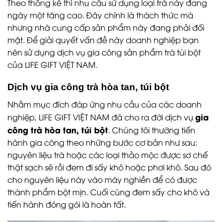
Theo thống kê thì nhu cầu sử dụng loại trà này đang
ngày một tăng cao. Đây chính là thách thức mà
nhưng nhà cung cấp sản phẩm này đang phải đối
mặt. Để giải quyết vấn đề này doanh nghiệp bạn
nên sử dụng dịch vụ gia công sản phẩm trà túi bột
của LIFE GIFT VIỆT NAM.
Dịch vụ gia công trà hòa tan, túi bột
Nhằm mục đích đáp ứng nhu cầu của các doanh
gia
nghiệp, LIFE GIFT VIỆT NAM đã cho ra đời dịch vụ
công trà hòa tan, túi bột
. Chúng tôi thường tiến
hành gia công theo những bước cơ bản như sau:
nguyên liệu trà hoặc các loại thảo mộc được sơ chế
thật sạch sẽ rồi đem đi sấy khô hoặc phơi khô. Sau đó
cho nguyên liệu này vào máy nghiền để có được
thành phẩm bột mịn. Cuối cùng đem sấy cho khô và
tiến hành đóng gói là hoàn tất.