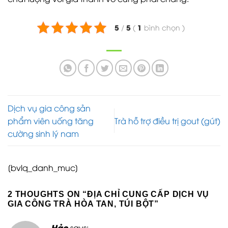
5
5
1
/
(
bình chọn
)
Dịch vụ gia công sản
phẩm viên uống tăng
Trà hỗ trợ điều trị gout (gút)
cường sinh lý nam
[bvlq_danh_muc]
2 THOUGHTS ON “
ĐỊA CHỈ CUNG CẤP DỊCH VỤ
GIA CÔNG TRÀ HÒA TAN, TÚI BỘT
”
Hảo
says: